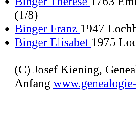
Binger Therese
1763 Emm
(1/8)
Binger Franz
1947 Lochh
Binger Elisabet
1975 Loc
(C) Josef Kiening, Gene
Anfang
www.genealogie-