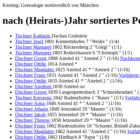
Kiening: Genealogie nordwestlich von München
nach (Heirats-)Jahr sortiertes 
Tischner Katharin
Dachau Grabstein
Tischner Josef
1801 Kiemertshofen 7 "Weiler " (1/4)
Tischner Margaret
1802 Röckersberg 2 "Görgl " (1/1)
Tischner Margaret
1803 Rederzhausen 6 "Christoph " (1/1)
Dischner Georg
1808 Ainried 41 "Ainried 2 " (1/16)
Nachkom
Dischner Ottilie
1814 Ainried *
Dischner Magdalen
1825 Ainried 41 * "Ainried 2 " (1/16)
Dischner Franz
1831 Ainried 41 "Ainried 2 " (1/16)
Vorfahren
Dischner Ottilie
1835 Ainried 41 * "Ainried 2 " (1/16)
Dischner Apolloni
1839 Ainried oo
Dischner Georg
1839 Langenpettenbach 3 "Schneideradam " (
Tischner Kreszenz
1842 Radenzhofen 1 "Bauer " (1/1)
Vorfah
Dischner Anna
1846 Ainried 41 * "Ainried 2 " (1/16)
Dischner Johann
1849 Jetzendorf 29 "Maurer " (1/16)
Dischner Jakob
1855 Jetzendorf 29 * "Maurer " (1/16)
Dischner Therese
1858 Jetzendorf 29 * "Maurer " (1/16)
Dischner Franz
1862 Riedenzhofen 18 "Schuster, Bründl-Zuba
Dischner Magdalen
1862 Ainried 41 "Ainried 2 " (1/16)
Vorfah
Dischner Ottilie
1862 Hirtlbach 8 "Papst " (1/8)