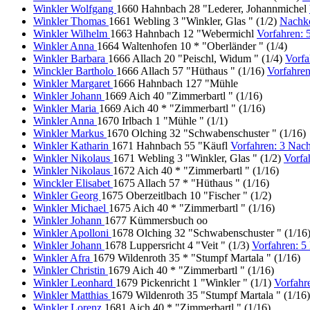
Winkler Wolfgang
1660 Hahnbach 28 "Lederer, Johannmichel
Winkler Thomas
1661 Webling 3 "Winkler, Glas " (1/2)
Nachk
Winkler Wilhelm
1663 Hahnbach 12 "Webermichl
Vorfahren:
Winkler Anna
1664 Waltenhofen 10 * "Oberländer " (1/4)
Winkler Barbara
1666 Allach 20 "Peischl, Widum " (1/4)
Vorf
Winckler Bartholo
1666 Allach 57 "Hüthaus " (1/16)
Vorfahre
Winkler Margaret
1666 Hahnbach 127 "Mühle
Winkler Johann
1669 Aich 40 "Zimmerbartl " (1/16)
Winkler Maria
1669 Aich 40 * "Zimmerbartl " (1/16)
Winkler Anna
1670 Irlbach 1 "Mühle " (1/1)
Winkler Markus
1670 Olching 32 "Schwabenschuster " (1/16)
Winkler Katharin
1671 Hahnbach 55 "Käufl
Vorfahren: 3 Na
Winkler Nikolaus
1671 Webling 3 "Winkler, Glas " (1/2)
Vorfa
Winkler Nikolaus
1672 Aich 40 * "Zimmerbartl " (1/16)
Winckler Elisabet
1675 Allach 57 * "Hüthaus " (1/16)
Winkler Georg
1675 Oberzeitlbach 10 "Fischer " (1/2)
Winkler Michael
1675 Aich 40 * "Zimmerbartl " (1/16)
Winkler Johann
1677 Kümmersbuch oo
Winkler Apolloni
1678 Olching 32 "Schwabenschuster " (1/16
Winkler Johann
1678 Luppersricht 4 "Veit " (1/3)
Vorfahren: 
Winkler Afra
1679 Wildenroth 35 * "Stumpf Martala " (1/16)
Winkler Christin
1679 Aich 40 * "Zimmerbartl " (1/16)
Winkler Leonhard
1679 Pickenricht 1 "Winkler " (1/1)
Vorfahr
Winkler Matthias
1679 Wildenroth 35 "Stumpf Martala " (1/16)
Winkler Lorenz
1681 Aich 40 * "Zimmerbartl " (1/16)