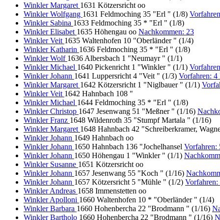
Winkler Margaret
1631 Kötzersricht oo
Winkler Wolfgang
1631 Feldmoching 35 "Erl " (1/8)
Vorfahre
Winkler Sabina
1633 Feldmoching 35 * "Erl " (1/8)
Winkler Elisabet
1635 Höhengau oo
Nachkommen: 23
Winkler Veit
1635 Waltenhofen 10 "Oberländer " (1/4)
Winkler Katharin
1636 Feldmoching 35 * "Erl " (1/8)
Winkler Wolf
1636 Albersbach 1 "Neumayr " (1/1)
Winkler Michael
1640 Pickenricht 1 "Winkler " (1/1)
Vorfahre
Winkler Johann
1641 Luppersricht 4 "Veit " (1/3)
Vorfahren: 
Winkler Margaret
1642 Kötzersricht 1 "Niglbauer " (1/1)
Vorfa
Winkler Veit
1642 Hahnbach 108 "
Winkler Michael
1644 Feldmoching 35 * "Erl " (1/8)
Winkler Christop
1647 Jesenwang 51 "Meßner " (1/16)
Nachk
Winkler Franz
1648 Wildenroth 35 "Stumpf Martala " (1/16)
Winkler Margaret
1648 Hahnbach 42 "Schreiberkramer, Wagne
Winkler Johann
1649 Hahnbach oo
Winkler Johann
1650 Hahnbach 136 "Jochelhansel
Vorfahren:
Winkler Johann
1650 Höhengau 1 "Winkler " (1/1)
Nachkomme
Winkler Susanne
1651 Kötzersricht oo
Winkler Johann
1657 Jesenwang 55 "Koch " (1/16)
Nachkomm
Winkler Johann
1657 Kötzersricht 5 "Mühle " (1/2)
Vorfahren
Winkler Andreas
1658 Immenstetten oo
Winkler Apolloni
1660 Waltenhofen 10 * "Oberländer " (1/4)
Winkler Barbara
1660 Hohenbercha 22 "Brodmann " (1/16)
N
Winkler Bartholo
1660 Hohenbercha 22 "Brodmann " (1/16)
N