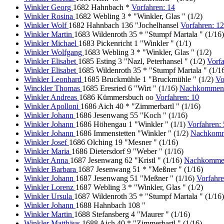
Winkler Georg
1682 Hahnbach *
Vorfahren: 14
Winkler Rosina
1682 Webling 3 * "Winkler, Glas " (1/2)
Winkler Wolf
1682 Hahnbach 136 "Jochelhansel
Vorfahren: 
Winkler Martin
1683 Wildenroth 35 * "Stumpf Martala " (1/16)
Winkler Michael
1683 Pickenricht 1 "Winkler " (1/1)
Winkler Wolfgang
1683 Webling 3 * "Winkler, Glas " (1/2)
Winkler Elisabet
1685 Esting 3 "Nazl, Peterhansel " (1/2)
Vorf
Winkler Elisabet
1685 Wildenroth 35 * "Stumpf Martala " (1/1
Winkler Leonhard
1685 Bruckmühle 1 "Bruckmühle " (1/2)
Vo
Winckler Thomas
1685 Eresried 6 "Wirt " (1/16)
Nachkommen:
Winkler Andreas
1686 Kümmersbuch oo
Vorfahren: 10
Winkler Apolloni
1686 Aich 40 * "Zimmerbartl " (1/16)
Winkler Johann
1686 Jesenwang 55 "Koch " (1/16)
Winkler Johann
1686 Höhengau 1 "Winkler " (1/1)
Vorfahren:
Winkler Johann
1686 Immenstetten "Winkler " (1/2)
Nachkomm
Winkler Josef
1686 Olching 19 "Mesner " (1/16)
Winkler Maria
1686 Dietersdorf 9 "Weber " (1/16)
Winkler Anna
1687 Jesenwang 62 "Kristl " (1/16)
Nachkomme
Winkler Barbara
1687 Jesenwang 51 * "Meßner " (1/16)
Winkler Johann
1687 Jesenwang 51 "Meßner " (1/16)
Vorfahr
Winkler Lorenz
1687 Webling 3 * "Winkler, Glas " (1/2)
Winkler Ursula
1687 Wildenroth 35 * "Stumpf Martala " (1/16)
Winkler Johann
1688 Hahnbach 108 "
Winkler Martin
1688 Stefansberg 4 "Maurer " (1/16)
Winkler Matthäus
1688 Aich 40 * "Zimmerbartl " (1/16)