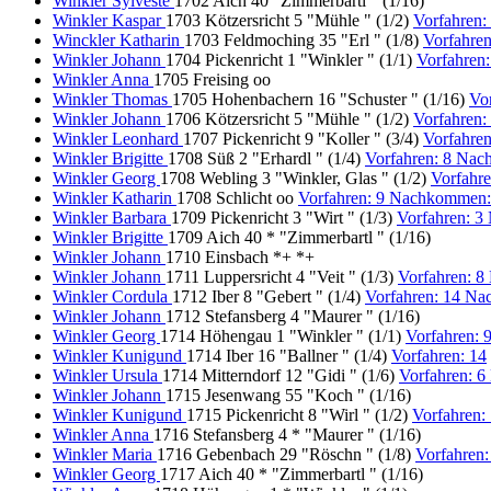
Winkler Sylveste
1702 Aich 40 "Zimmerbartl " (1/16)
Winkler Kaspar
1703 Kötzersricht 5 "Mühle " (1/2)
Vorfahren
Winckler Katharin
1703 Feldmoching 35 "Erl " (1/8)
Vorfahre
Winkler Johann
1704 Pickenricht 1 "Winkler " (1/1)
Vorfahren
Winkler Anna
1705 Freising oo
Winkler Thomas
1705 Hohenbachern 16 "Schuster " (1/16)
Vo
Winkler Johann
1706 Kötzersricht 5 "Mühle " (1/2)
Vorfahren
Winkler Leonhard
1707 Pickenricht 9 "Koller " (3/4)
Vorfahre
Winkler Brigitte
1708 Süß 2 "Erhardl " (1/4)
Vorfahren: 8 Na
Winkler Georg
1708 Webling 3 "Winkler, Glas " (1/2)
Vorfahr
Winkler Katharin
1708 Schlicht oo
Vorfahren: 9 Nachkommen:
Winkler Barbara
1709 Pickenricht 3 "Wirt " (1/3)
Vorfahren: 
Winkler Brigitte
1709 Aich 40 * "Zimmerbartl " (1/16)
Winkler Johann
1710 Einsbach *+ *+
Winkler Johann
1711 Luppersricht 4 "Veit " (1/3)
Vorfahren: 
Winkler Cordula
1712 Iber 8 "Gebert " (1/4)
Vorfahren: 14 N
Winkler Johann
1712 Stefansberg 4 "Maurer " (1/16)
Winkler Georg
1714 Höhengau 1 "Winkler " (1/1)
Vorfahren:
Winkler Kunigund
1714 Iber 16 "Ballner " (1/4)
Vorfahren: 14
Winkler Ursula
1714 Mitterndorf 12 "Gidi " (1/6)
Vorfahren: 
Winkler Johann
1715 Jesenwang 55 "Koch " (1/16)
Winkler Kunigund
1715 Pickenricht 8 "Wirl " (1/2)
Vorfahren
Winkler Anna
1716 Stefansberg 4 * "Maurer " (1/16)
Winkler Maria
1716 Gebenbach 29 "Röschn " (1/8)
Vorfahren
Winkler Georg
1717 Aich 40 * "Zimmerbartl " (1/16)