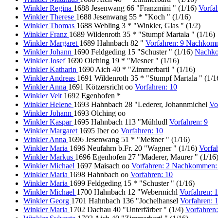
Winkler Regina
1688 Jesenwang 66 "Franzmini " (1/16)
Vorfa
Winkler Therese
1688 Jesenwang 55 * "Koch " (1/16)
Winkler Thomas
1688 Webling 3 * "Winkler, Glas " (1/2)
Winkler Franz
1689 Wildenroth 35 * "Stumpf Martala " (1/16)
Winkler Margaret
1689 Hahnbach 82 "
Vorfahren: 9 Nachkom
Winkler Johann
1690 Feldgeding 15 "Schuster " (1/16)
Nachk
Winkler Josef
1690 Olching 19 * "Mesner " (1/16)
Winkler Katharin
1690 Aich 40 * "Zimmerbartl " (1/16)
Winkler Andreas
1691 Wildenroth 35 * "Stumpf Martala " (1/1
Winkler Anna
1691 Kötzersricht oo
Vorfahren: 10
Winkler Veit
1692 Egenhofen *
Winkler Helene
1693 Hahnbach 28 "Lederer, Johannmichel
Vo
Winkler Johann
1693 Olching oo
Winkler Kaspar
1695 Hahnbach 113 "Mühludl
Vorfahren: 9
Winkler Margaret
1695 Iber oo
Vorfahren: 10
Winkler Anna
1696 Jesenwang 51 * "Meßner " (1/16)
Winkler Maria
1696 Neufahrn b.Fr. 20 "Wagner " (1/16)
Vorfa
Winkler Markus
1696 Egenhofen 27 "Maderer, Maurer " (1/16
Winkler Michael
1697 Maisach oo
Vorfahren: 2 Nachkommen:
Winkler Maria
1698 Hahnbach oo
Vorfahren: 10
Winkler Maria
1699 Feldgeding 15 * "Schuster " (1/16)
Winkler Michael
1700 Hahnbach 12 "Webermichl
Vorfahren:
Winkler Georg
1701 Hahnbach 136 "Jochelhansel
Vorfahren:
Winkler Maria
1702 Dachau 40 "Unterfärber " (1/4)
Vorfahren