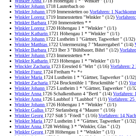
Winkler Anna
1718 Höhengau 1 * "Winkler " (1/1)
Winkler Johann
1718 Lauterbach oo
Winkler Johann
1719 Immenstetten oo
Vorfahren: 1 Nachkomm
Winkler Lorenz
1719 Immenstetten "Winkler " (1/2)
Vorfahren
Winkler Barbara
1720 Immenstetten * *
Winkler Lorenz
1720 Höhengau 1 * "Winkler " (1/1)
Winkler Katharin
1721 Höhengau 1 * "Winkler " (1/1)
Winkler Johann
1722 Lustheim 1 "Gärtner, Tagwerker " (1/32
Winkler Matthias
1722 Untermenzing 7 "Maurergaberl " (1/4)
Winkler Barbara
1723 Iber 3 "Bühlbauer, Bihrl " (1/2)
Vorfahr
Winkler Johann
1723 Immenstetten * *
Winkler Katharin
1723 Höhengau 1 * "Winkler " (1/1)
Winckler Zacharia
1723 Eresried 6 "Wirt " (1/16)
Vorfahren: 
Winkler Franz
1724 Freiham *+ *+
Winkler Maria
1724 Lustheim 1 * "Gärtner, Tagwerker " (1/32
Winkler Zacharia
1724 Bruckmühle 1 "Bruckmühle " (1/2)
Vor
Winkler Johann
1725 Lustheim 1 * "Gärtner, Tagwerker " (1/3
Winkler Anna
1726 Schalkenthann 4 "Bertl " (1/4)
Vorfahren:
Winkler Anna
1726 Laubhof 1 "Laubhof " (1/1)
Vorfahren: 2
Winkler Johann
1726 Höhengau 1 * "Winkler " (1/1)
Winkler Gallus
1727 Stefansberg 4 "Maurer " (1/16)
Winkler Georg
1727 Süß 5 "Friedl " (1/16)
Vorfahren: 14 Nac
Winkler Maria
1727 Lustheim 1 * "Gärtner, Tagwerker " (1/32
Winkler Anna
1728 Webling 3 * "Winkler, Glas " (1/2)
Winkler Georg
1728 Höhengau 1 * "Winkler " (1/1)