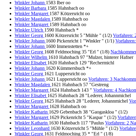
Winkler Johann
1583 Iber oo
Winkler Barbara
1585 Hahnbach oo
Winkler Margaret
1587 Kötzersricht oo
Winkler Magdalen
1589 Hahnbach oo
Winkler Margaret
1589 Hahnbach oo
Winkler Ulrich
1590 Hahnbach *
Winkler Georg
1600 Kötzersricht 5 "Mühle " (1/2)
Vorfahren:
Winkler Johann
1600 Pickenricht 1 "Winkler " (1/1)
Vorfahren
Winkler Johann
1600 Immenstetten *+
Winkler Georg
1608 Feldmoching 35 "Erl " (1/8)
Nachkommen
Winkler Wilhelm
1610 Hahnbach 97 "Mulzer, hinterer Hafner
Winkler Elisabet
1620 Hahnbach 129 "Rechermichl
Winkler Johann
1620 Kümmersbuch *+
Winkler Georg
1621 Luppersricht oo
Winkler Johann
1621 Luppersricht oo
Vorfahren: 3 Nachkomm
Winkler Magdalen
1621 Hahnbach 57 "Gestreng
Winkler Margaret
1624 Hahnbach 143 "
Vorfahren: 4 Nachko
Winkler Elisabet
1625 Hahnbach 28 "Lederer, Johannmichel
Winkler Georg
1625 Hahnbach 28 "Lederer, Johannmichel
Vor
Winkler Margaret
1628 Hahnbach oo
Winkler Katharin
1629 Gebenbach 38 "Gaogaskloa " (1/2)
Winkler Margaret
1629 Pickenricht 5 "Kaspar " (1/2)
Vorfahre
Winkler Katharin
1630 Hahnbach 117 "Paulus
Vorfahren: 2 N
Winkler Leonhard
1630 Kötzersricht 5 "Mühle " (1/2)
Vorfahr
Winkler Georg
1631 Feldmoching 35 * "Erl " (1/8)