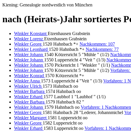
Kiening: Genealogie nordwestlich von München
nach (Heirats-)Jahr sortiertes 
Winkler Konstant
Etzenhausen Grabstein
Winkler Lorenz
Etzenhausen Grabstein
Winkler Georg
1520 Hahnbach *+
Nachkommen: 107
Winkler Leonhard
1520 Hahnbach *+
Nachkommen: 77
Winkler Johann
1540 Kötzersricht 5 "Mühle " (1/2)
Nachkomm
Winkler Johann
1550 Luppersricht 4 "Veit " (1/3)
Nachkommen
Winkler Johann
1570 Pickenricht 1 "Winkler " (1/1)
Nachkomm
Winkler Johann
1570 Kötzersricht 5 "Mühle " (1/2)
Vorfahren
Winkler Konrad
1570 Kötzersricht *+
Winkler Anna
1573 Luppersricht 4 "Veit " (1/3)
Vorfahren: 1 
Winkler Ulrich
1573 Hahnbach oo
Winkler Barbara
1574 Hahnbach oo
Winkler Erhard
1577 Laubhof 1 "Laubhof " (1/1)
Winkler Barbara
1579 Hahnbach 82 "
Winkler Johann
1579 Hahnbach oo
Vorfahren: 1 Nachkommen
Winkler Georg
1581 Hahnbach 28 "Lederer, Johannmichel
Vor
Winkler Margaret
1581 Luppersricht oo
Winkler Georg
1582 Luppersricht oo
Winkler Erhard
1583 Luppersricht oo
Vorfahren: 1 Nachkomm