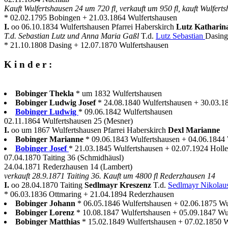
Kauft Wulfertshausen 24 um 720 fl, verkauft um 950 fl, kauft Wulfert
* 02.02.1795 Bobingen + 21.03.1864 Wulfertshausen
I.
oo 06.10.1834 Wulfertshausen Pfarrei Haberskirch
Lutz Kathari
T.d. Sebastian Lutz und Anna Maria Gaßl
T.d.
Lutz Sebastian
Dasing
* 21.10.1808 Dasing + 12.07.1870 Wulfertshausen
K i n d e r :
Bobinger Thekla
* um 1832 Wulfertshausen
Bobinger Ludwig Josef
* 24.08.1840 Wulfertshausen + 30.03.1
Bobinger Ludwig
* 09.06.1842 Wulfertshausen
02.11.1864 Wulfertshausen 25 (Mesner)
I.
oo um 1867 Wulfertshausen Pfarrei Haberskirch
Dexl Marianne
Bobinger Marianne
* 09.06.1843 Wulfertshausen + 04.06.1844 
Bobinger Josef
* 21.03.1845 Wulfertshausen + 02.07.1924 Holl
07.04.1870 Taiting 36 (Schmidhäusl)
24.04.1871 Rederzhausen 14 (Lambert)
verkauft 28.9.1871 Taiting 36. Kauft um 4800 fl Rederzhausen 14
I.
oo 28.04.1870 Taiting
Sedlmayr Kreszenz
T.d.
Sedlmayr Nikolau
* 06.03.1836 Ottmaring + 21.04.1894 Rederzhausen
Bobinger Johann
* 06.05.1846 Wulfertshausen + 02.06.1875 Wu
Bobinger Lorenz
* 10.08.1847 Wulfertshausen + 05.09.1847 Wu
Bobinger Matthias
* 15.02.1849 Wulfertshausen + 07.02.1850 W