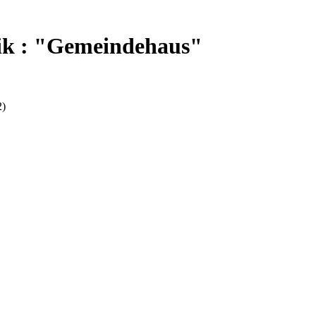
ik : "Gemeindehaus"
2)