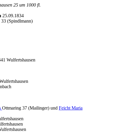
shausen 25 um 1000 fl.
na
25.09.1834
 33 (Spindlmann)
841 Wulfertshausen
Wulfertshausen
enbach
s
Ottmaring 37 (Mailinger) und
Feicht Maria
lfertshausen
lfertshausen
ulfertshausen