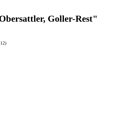
bersattler, Goller-Rest"
812)