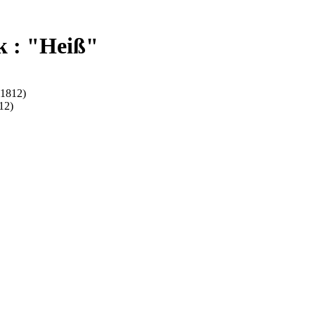
k : "Heiß"
(1812)
12)