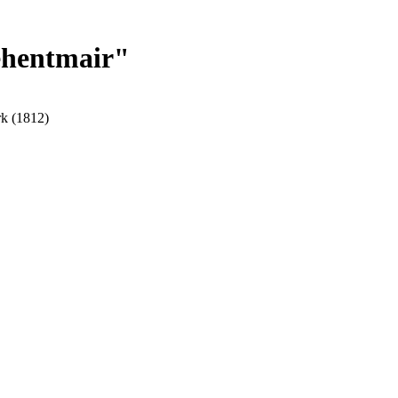
ehentmair"
rk (1812)