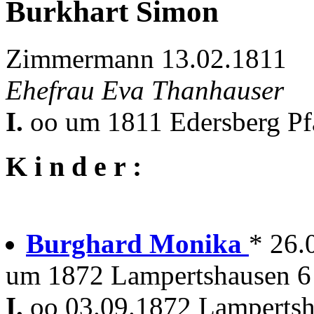
Burkhart Simon
Zimmermann 13.02.1811
Ehefrau Eva Thanhauser
I.
oo um 1811 Edersberg Pf
K i n d e r :
Burghard Monika
* 26.
um 1872 Lampertshausen 6 
I.
oo 03.09.1872 Lampertsha