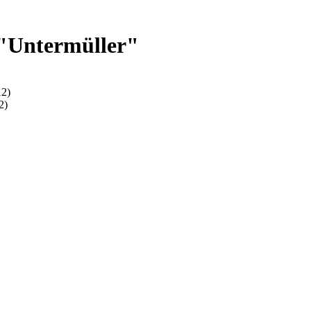
 "Untermüller"
12)
2)