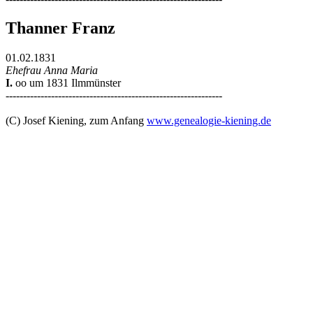
Thanner Franz
01.02.1831
Ehefrau Anna Maria
I.
oo um 1831 Ilmmünster
--------------------------------------------------------------
(C) Josef Kiening, zum Anfang
www.genealogie-kiening.de