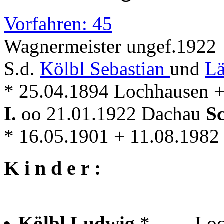
Vorfahren: 45
Wagnermeister ungef.1922
S.d.
Kölbl Sebastian
und
L
* 25.04.1894 Lochhausen 
I.
oo 21.01.1922 Dachau
S
* 16.05.1901 + 11.08.1982
K i n d e r :
Kölbl Ludwig
* . . . . 