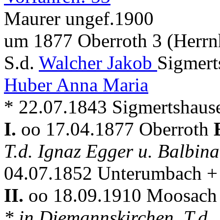
Maurer ungef.1900
um 1877 Oberroth 3 (Herrn
S.d.
Walcher Jakob
Sigmert
Huber Anna Maria
* 22.07.1843 Sigmertshaus
I.
oo 17.04.1877 Oberroth
T.d. Ignaz Egger u. Balbin
04.07.1852 Unterumbach +
II.
oo 18.09.1910 Moosac
* in Diemannskirchen, T.d.