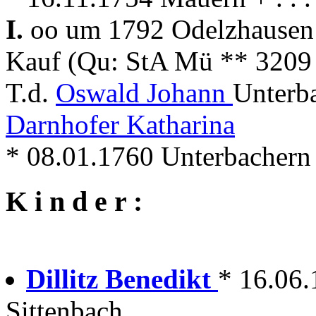
I.
oo um 1792 Odelzhause
Kauf (Qu: StA Mü ** 3209 
T.d.
Oswald Johann
Unterb
Darnhofer Katharina
* 08.01.1760 Unterbachern
K i n d e r :
Dillitz Benedikt
* 16.06
Sittenbach