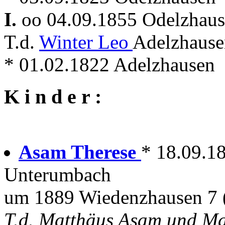
I.
oo 04.09.1855 Odelzhau
T.d.
Winter Leo
Adelzhause
* 01.02.1822 Adelzhausen
K i n d e r :
Asam Therese
* 18.09.1
Unterumbach
um 1889 Wiedenzhausen 7 
T.d. Matthäus Asam und M