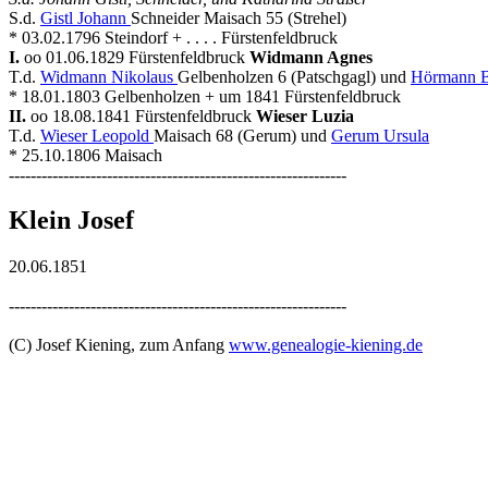
S.d.
Gistl Johann
Schneider Maisach 55 (Strehel)
* 03.02.1796 Steindorf + . . . . Fürstenfeldbruck
I.
oo 01.06.1829 Fürstenfeldbruck
Widmann Agnes
T.d.
Widmann Nikolaus
Gelbenholzen 6 (Patschgagl) und
Hörmann B
* 18.01.1803 Gelbenholzen + um 1841 Fürstenfeldbruck
II.
oo 18.08.1841 Fürstenfeldbruck
Wieser Luzia
T.d.
Wieser Leopold
Maisach 68 (Gerum) und
Gerum Ursula
* 25.10.1806 Maisach
--------------------------------------------------------------
Klein Josef
20.06.1851
--------------------------------------------------------------
(C) Josef Kiening, zum Anfang
www.genealogie-kiening.de