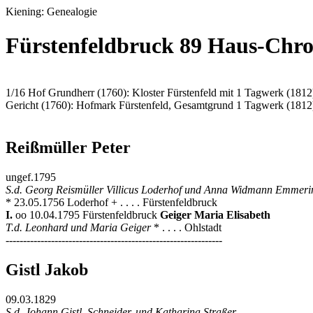
Kiening: Genealogie
Fürstenfeldbruck 89 Haus-Chro
1/16 Hof Grundherr (1760): Kloster Fürstenfeld mit 1 Tagwerk (1812
Gericht (1760): Hofmark Fürstenfeld, Gesamtgrund 1 Tagwerk (1812
Reißmüller Peter
ungef.1795
S.d. Georg Reismüller Villicus Loderhof und Anna Widmann Emmeri
* 23.05.1756 Loderhof + . . . . Fürstenfeldbruck
I.
oo 10.04.1795 Fürstenfeldbruck
Geiger Maria Elisabeth
T.d. Leonhard und Maria Geiger
* . . . . Ohlstadt
--------------------------------------------------------------
Gistl Jakob
09.03.1829
S.d. Johann Gistl, Schneider, und Katharina Straßer