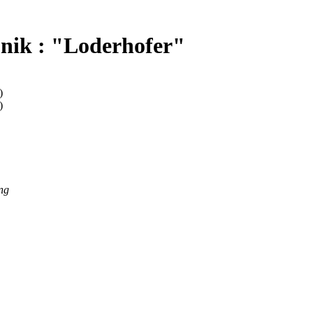
nik : "Loderhofer"
)
)
ng