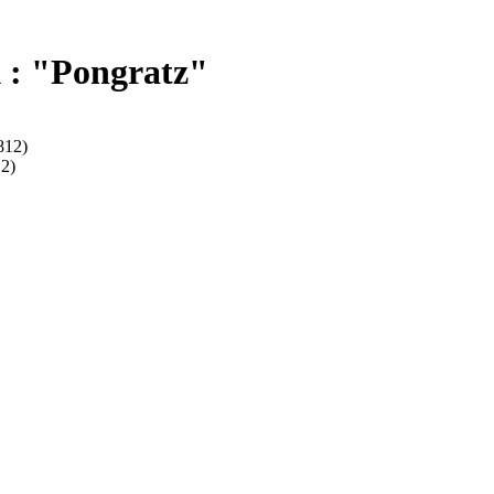
 : "Pongratz"
812)
12)