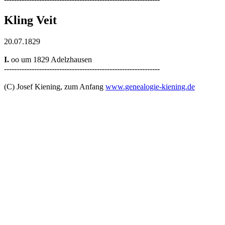
Kling Veit
20.07.1829
I.
oo um 1829 Adelzhausen
--------------------------------------------------------------
(C) Josef Kiening, zum Anfang
www.genealogie-kiening.de