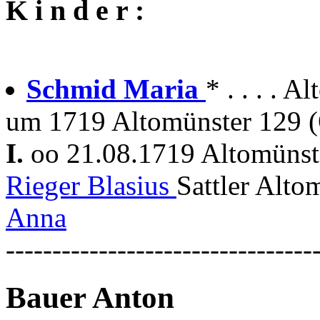
K i n d e r :
Schmid Maria
* . . . . A
um 1719 Altomünster 129 (O
I.
oo 21.08.1719 Altomüns
Rieger Blasius
Sattler Alto
Anna
---------------------------------
Bauer Anton