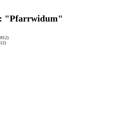
 : "Pfarrwidum"
1812)
812)