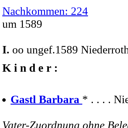
Nachkommen: 224
um 1589
I.
oo ungef.1589 Niederrot
K i n d e r :
Gastl Barbara
* . . . . N
Vater-Zuordnung ohne Beleg