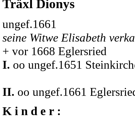
Träxl Dionys
ungef.1661
seine Witwe Elisabeth verk
+ vor 1668 Eglersried
I.
oo ungef.1651 Steinkirc
II.
oo ungef.1661 Eglersrie
K i n d e r :