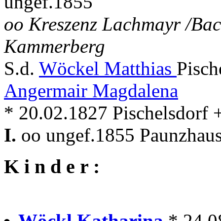
ungef.1855
oo Kreszenz Lachmayr /Bac
Kammerberg
S.d.
Wöckel Matthias
Pisch
Angermair Magdalena
* 20.02.1827 Pischelsdorf
I.
oo ungef.1855 Paunzhau
K i n d e r :
Wöckl Katharina
* 24.0