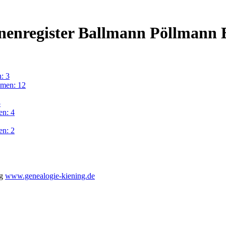
onenregister Ballmann Pöllman
: 3
men: 12
5
en: 4
n: 2
ng
www.genealogie-kiening.de