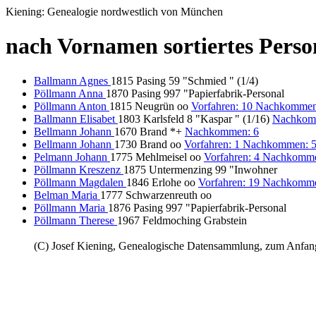
Kiening: Genealogie nordwestlich von München
nach Vornamen sortiertes Pers
Ballmann Agnes
1815 Pasing 59 "Schmied " (1/4)
Pöllmann Anna
1870 Pasing 997 "Papierfabrik-Personal
Pöllmann Anton
1815 Neugrün oo
Vorfahren: 10 Nachkommen
Ballmann Elisabet
1803 Karlsfeld 8 "Kaspar " (1/16)
Nachkom
Bellmann Johann
1670 Brand *+
Nachkommen: 6
Bellmann Johann
1730 Brand oo
Vorfahren: 1 Nachkommen: 
Pelmann Johann
1775 Mehlmeisel oo
Vorfahren: 4 Nachkomm
Pöllmann Kreszenz
1875 Untermenzing 99 "Inwohner
Pöllmann Magdalen
1846 Erlohe oo
Vorfahren: 19 Nachkomme
Belman Maria
1777 Schwarzenreuth oo
Pöllmann Maria
1876 Pasing 997 "Papierfabrik-Personal
Pöllmann Therese
1967 Feldmoching Grabstein
(C) Josef Kiening, Genealogische Datensammlung, zum Anfa