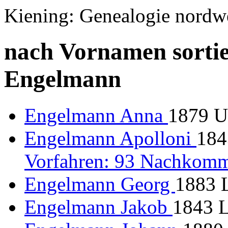
Kiening: Genealogie nordw
nach Vornamen sortie
Engelmann
Engelmann Anna
1879 Ud
Engelmann Apolloni
184
Vorfahren: 93 Nachkomm
Engelmann Georg
1883 L
Engelmann Jakob
1843 L