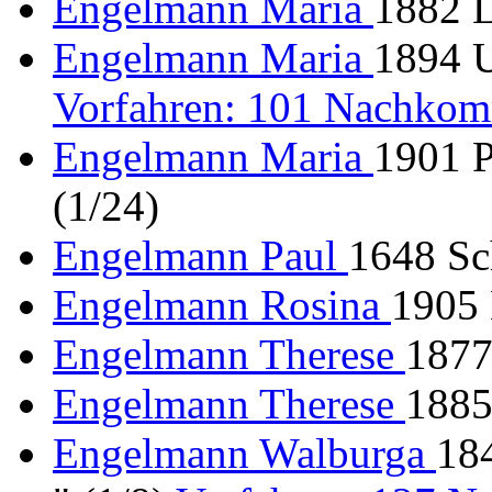
Engelmann Maria
1882 L
Engelmann Maria
1894 U
Vorfahren: 101 Nachkom
Engelmann Maria
1901 P
(1/24)
Engelmann Paul
1648 Sc
Engelmann Rosina
1905
Engelmann Therese
1877
Engelmann Therese
1885
Engelmann Walburga
18