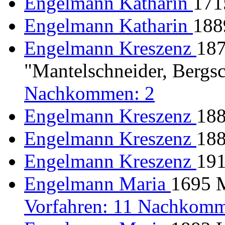
Engelmann Katharin
171
Engelmann Katharin
188
Engelmann Kreszenz
187
"Mantelschneider, Bergs
Nachkommen: 2
Engelmann Kreszenz
188
Engelmann Kreszenz
188
Engelmann Kreszenz
191
Engelmann Maria
1695 M
Vorfahren: 11 Nachkomm