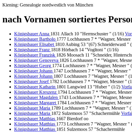
Kiening: Genealogie nordwestlich von München
nach Vornamen sortiertes Perso
Königsbauer Anna
1831 Allach 10 "Herrnschuster " (1/16)
Vor
Königsbauer Bartholo
1777 Lochhausen 7 * "Wagner, Mesner "
Königsbauer Elisabet
1810 Aubing 53 "(67) Schneiderwastl " 
Königsbauer Franz
1818 Hörbach 14 "Vogltoni " (1/16)
Königsbauer Franzisk
1826 Moosach 11 "Schneider, Hinterschn
Königsbauer Genoveva
1826 Lochhausen 7 * "Wagner, Mesner
Königsbauer Georg
1774 Lochhausen 7 * "Wagner, Mesner " (
Königsbauer Johann
1747 Lochhausen 7 * "Wagner, Mesner " 
Königsbauer Johann
1807 Lochhausen 7 "Wagner, Mesner " (
Königsbauer Josef
1782 Lochhausen 7 * "Wagner, Mesner " (1
Königsbauer Katharin
1801 Langwied 13 "Huber " (1/2)
Vorf
Königsbauer Kreszenz
1794 Lochhausen 7 * "Wagner, Mesner 
Königsbauer Magdalen
1743 Lochhausen 7 * "Wagner, Mesner 
Königsbauer Margaret
1784 Lochhausen 7 * "Wagner, Mesner 
Königsbauer Maria
1789 Lochhausen 7 * "Wagner, Mesner " (
Königsbauer Maria
1872 Sulzemoos 57 "Schachermühle
Vorfa
Königsbauer Matthias
1667 Bierdorf oo
Königsbauer Matthias
1773 Lochhausen 7 "Wagner, Mesner " 
Königsbauer Matthias
1851 Sulzemoos 57 "Schachermühle