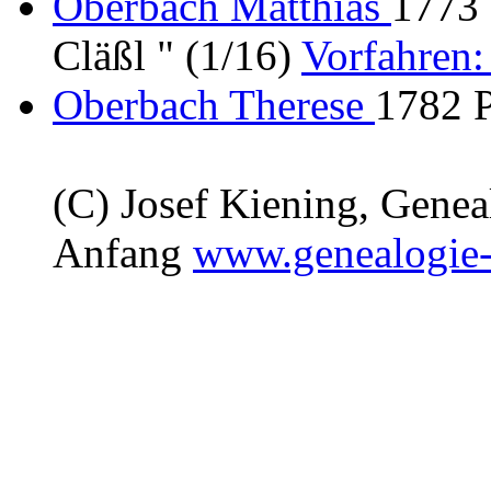
Oberbach Matthias
1773 
Cläßl " (1/16)
Vorfahren
Oberbach Therese
1782 P
(C) Josef Kiening, Gene
Anfang
www.genealogie-