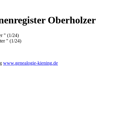
nenregister Oberholzer
r " (1/24)
er " (1/24)
ng
www.genealogie-kiening.de