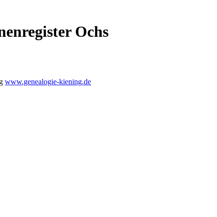
nenregister Ochs
ng
www.genealogie-kiening.de