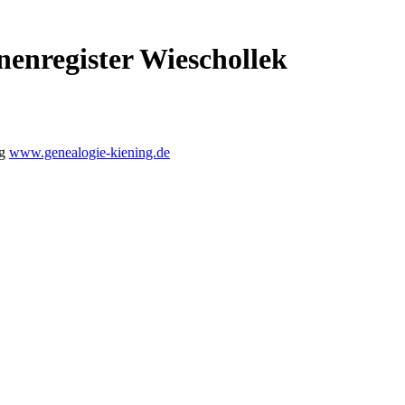
nenregister Wieschollek
ng
www.genealogie-kiening.de