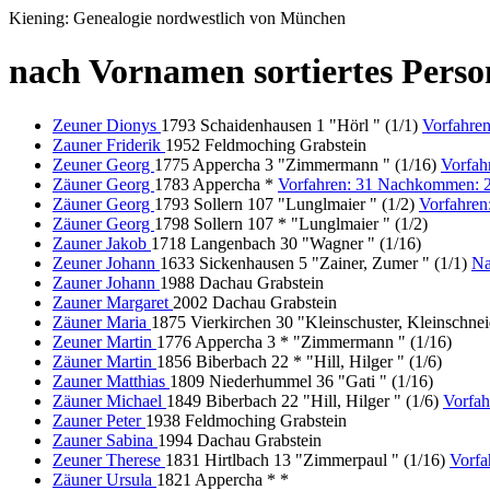
Kiening: Genealogie nordwestlich von München
nach Vornamen sortiertes Pers
Zeuner Dionys
1793 Schaidenhausen 1 "Hörl " (1/1)
Vorfahren
Zauner Friderik
1952 Feldmoching Grabstein
Zeuner Georg
1775 Appercha 3 "Zimmermann " (1/16)
Vorfah
Zäuner Georg
1783 Appercha *
Vorfahren: 31 Nachkommen: 
Zäuner Georg
1793 Sollern 107 "Lunglmaier " (1/2)
Vorfahre
Zäuner Georg
1798 Sollern 107 * "Lunglmaier " (1/2)
Zauner Jakob
1718 Langenbach 30 "Wagner " (1/16)
Zeuner Johann
1633 Sickenhausen 5 "Zainer, Zumer " (1/1)
Na
Zauner Johann
1988 Dachau Grabstein
Zauner Margaret
2002 Dachau Grabstein
Zäuner Maria
1875 Vierkirchen 30 "Kleinschuster, Kleinschnei
Zeuner Martin
1776 Appercha 3 * "Zimmermann " (1/16)
Zäuner Martin
1856 Biberbach 22 * "Hill, Hilger " (1/6)
Zauner Matthias
1809 Niederhummel 36 "Gati " (1/16)
Zäuner Michael
1849 Biberbach 22 "Hill, Hilger " (1/6)
Vorfa
Zauner Peter
1938 Feldmoching Grabstein
Zauner Sabina
1994 Dachau Grabstein
Zeuner Therese
1831 Hirtlbach 13 "Zimmerpaul " (1/16)
Vorfa
Zäuner Ursula
1821 Appercha * *