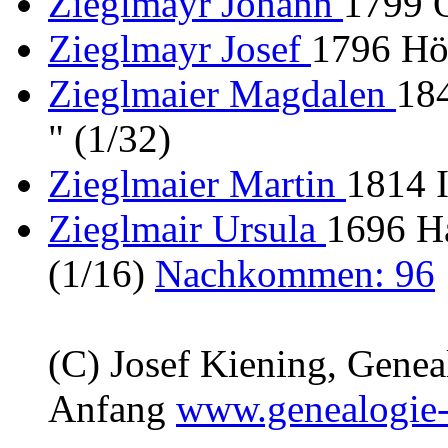
Zieglmayr Johann
1799 O
Zieglmayr Josef
1796 Hö
Zieglmaier Magdalen
184
" (1/32)
Zieglmaier Martin
1814 I
Zieglmair Ursula
1696 Ha
(1/16)
Nachkommen: 96
(C) Josef Kiening, Gene
Anfang
www.genealogie-