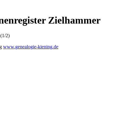
onenregister Zielhammer
(1/2)
ng
www.genealogie-kiening.de