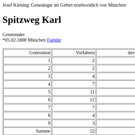
Josef Kiening: Genealogie im Gebiet nordwestlich von München
Spitzweg Karl
Genremaler
*05.02.1808 München
Familie
Generation
Vorfahren
dav
1
2
2
2
3
4
4
7
5
11
6
12
7
7
8
4
9
3
Summe
52