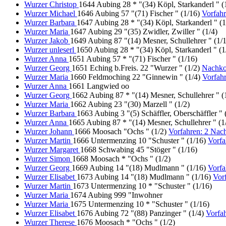
Wurzer Christop
1644 Aubing 28 * "(34) Köpl, Starkanderl " (
Wurzer Michael
1646 Aubing 57 "(71) Fischer " (1/16)
Vorfah
Wurzer Barbara
1647 Aubing 28 * "(34) Köpl, Starkanderl " (1
Wurzer Maria
1647 Aubing 29 "(35) Zwidler, Zwiller " (1/4)
Wurzer Jakob
1649 Aubing 87 "(14) Mesner, Schullehrer " (1/
Wurzer unleserl
1650 Aubing 28 * "(34) Köpl, Starkanderl " (1
Wurzer Anna
1651 Aubing 57 * "(71) Fischer " (1/16)
Wurzer Georg
1651 Eching b.Freis. 22 "Wurzer " (1/2)
Nachk
Wurzer Maria
1660 Feldmoching 22 "Ginnewin " (1/4)
Vorfah
Wurzer Anna
1661 Langwied oo
Wurzer Georg
1662 Aubing 87 * "(14) Mesner, Schullehrer " (
Wurzer Maria
1662 Aubing 23 "(30) Marzell " (1/2)
Wurzer Barbara
1663 Aubing 3 "(5) Schäffler, Oberschäffler " 
Wurzer Anna
1665 Aubing 87 * "(14) Mesner, Schullehrer " (1
Wurzer Johann
1666 Moosach "Ochs " (1/2)
Vorfahren: 2 Na
Wurzer Martin
1666 Untermenzing 10 "Schuster " (1/16)
Vorf
Wurzer Margaret
1668 Schwabing 45 "Stöger " (1/16)
Wurzer Simon
1668 Moosach * "Ochs " (1/2)
Wurzer Georg
1669 Aubing 14 "(18) Mudlmann " (1/16)
Vorf
Wurzer Elisabet
1673 Aubing 14 "(18) Mudlmann " (1/16)
Vor
Wurzer Martin
1673 Untermenzing 10 * "Schuster " (1/16)
Wurzer Maria
1674 Aubing 999 "Inwohner
Wurzer Maria
1675 Untermenzing 10 * "Schuster " (1/16)
Wurzer Elisabet
1676 Aubing 72 "(88) Panzinger " (1/4)
Vorfa
Wurzer Therese
1676 Moosach * "Ochs " (1/2)