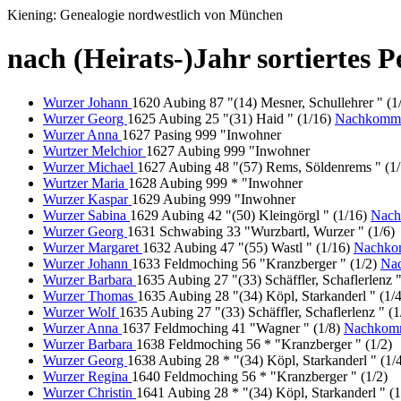
Kiening: Genealogie nordwestlich von München
nach (Heirats-)Jahr sortiertes 
Wurzer Johann
1620 Aubing 87 "(14) Mesner, Schullehrer " (1
Wurzer Georg
1625 Aubing 25 "(31) Haid " (1/16)
Nachkomme
Wurzer Anna
1627 Pasing 999 "Inwohner
Wurtzer Melchior
1627 Aubing 999 "Inwohner
Wurzer Michael
1627 Aubing 48 "(57) Rems, Söldenrems " (1
Wurtzer Maria
1628 Aubing 999 * "Inwohner
Wurzer Kaspar
1629 Aubing 999 "Inwohner
Wurzer Sabina
1629 Aubing 42 "(50) Kleingörgl " (1/16)
Nach
Wurzer Georg
1631 Schwabing 33 "Wurzbartl, Wurzer " (1/6)
Wurzer Margaret
1632 Aubing 47 "(55) Wastl " (1/16)
Nachko
Wurzer Johann
1633 Feldmoching 56 "Kranzberger " (1/2)
Na
Wurzer Barbara
1635 Aubing 27 "(33) Schäffler, Schaflerlenz 
Wurzer Thomas
1635 Aubing 28 "(34) Köpl, Starkanderl " (1/
Wurzer Wolf
1635 Aubing 27 "(33) Schäffler, Schaflerlenz " (1
Wurzer Anna
1637 Feldmoching 41 "Wagner " (1/8)
Nachkom
Wurzer Barbara
1638 Feldmoching 56 * "Kranzberger " (1/2)
Wurzer Georg
1638 Aubing 28 * "(34) Köpl, Starkanderl " (1/
Wurzer Regina
1640 Feldmoching 56 * "Kranzberger " (1/2)
Wurzer Christin
1641 Aubing 28 * "(34) Köpl, Starkanderl " (1