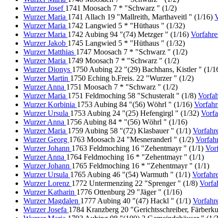
Wurzer Josef
1741 Moosach 7 * "Schwarz " (1/2)
Wurzer Maria
1741 Allach 19 "Mallreith, Marthaveitl " (1/16)
Wurzer Maria
1742 Langwied 5 * "Hüthaus " (1/32)
Wurzer Maria
1742 Aubing 94 "(74) Metzger " (1/16)
Vorfahr
Wurzer Jakob
1745 Langwied 5 * "Hüthaus " (1/32)
Wurzer Matthias
1747 Moosach 7 * "Schwarz " (1/2)
Wurzer Maria
1749 Moosach 7 * "Schwarz " (1/2)
Wurzer Dionys
1750 Aubing 22 "(29) Bachhans, Kistler " (1/1
Wurzer Martin
1750 Eching b.Freis. 22 "Wurzer " (1/2)
Wurzer Anna
1751 Moosach 7 * "Schwarz " (1/2)
Wurzer Maria
1751 Feldmoching 58 "Schusteralt " (1/8)
Vorfah
Wurzer Korbinia
1753 Aubing 84 "(56) Wöhrl " (1/16)
Vorfahr
Wurzer Ursula
1753 Aubing 24 "(25) Hefengirgl " (1/32)
Vorf
Wurzer Anna
1756 Aubing 84 * "(56) Wöhrl " (1/16)
Wurzer Maria
1759 Aubing 58 "(72) Klasbauer " (1/1)
Vorfahr
Wurzer Georg
1763 Moosach 24 "Mesneranderl " (1/2)
Vorfah
Wurzer Johann
1763 Feldmoching 16 "Zehentmayr " (1/1)
Vor
Wurzer Anna
1764 Feldmoching 16 * "Zehentmayr " (1/1)
Wurzer Johann
1765 Feldmoching 16 * "Zehentmayr " (1/1)
Wurzer Ursula
1765 Aubing 46 "(54) Warmuth " (1/1)
Vorfahr
Wurzer Lorenz
1772 Untermenzing 22 "Sprenger " (1/8)
Vorfa
Wurzer Katharin
1776 Ottenburg 29 "Jäger " (1/16)
Wurzer Magdalen
1777 Aubing 40 "(47) Hackl " (1/1)
Vorfahr
Wurzer Josefa
1784 Kranzberg 20 "Gerichtsschreiber, Färberku