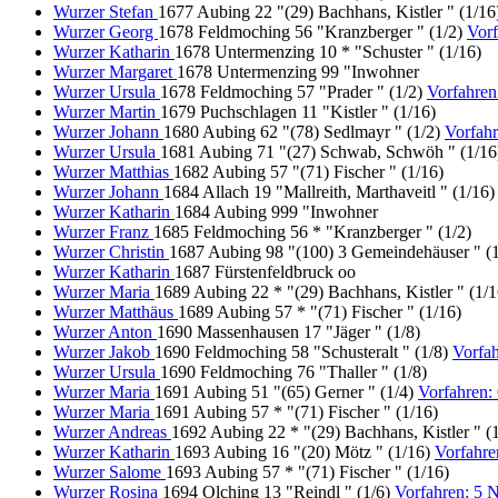
Wurzer Stefan
1677 Aubing 22 "(29) Bachhans, Kistler " (1/1
Wurzer Georg
1678 Feldmoching 56 "Kranzberger " (1/2)
Vor
Wurzer Katharin
1678 Untermenzing 10 * "Schuster " (1/16)
Wurzer Margaret
1678 Untermenzing 99 "Inwohner
Wurzer Ursula
1678 Feldmoching 57 "Prader " (1/2)
Vorfahre
Wurzer Martin
1679 Puchschlagen 11 "Kistler " (1/16)
Wurzer Johann
1680 Aubing 62 "(78) Sedlmayr " (1/2)
Vorfah
Wurzer Ursula
1681 Aubing 71 "(27) Schwab, Schwöh " (1/1
Wurzer Matthias
1682 Aubing 57 "(71) Fischer " (1/16)
Wurzer Johann
1684 Allach 19 "Mallreith, Marthaveitl " (1/16)
Wurzer Katharin
1684 Aubing 999 "Inwohner
Wurzer Franz
1685 Feldmoching 56 * "Kranzberger " (1/2)
Wurzer Christin
1687 Aubing 98 "(100) 3 Gemeindehäuser " (
Wurzer Katharin
1687 Fürstenfeldbruck oo
Wurzer Maria
1689 Aubing 22 * "(29) Bachhans, Kistler " (1/1
Wurzer Matthäus
1689 Aubing 57 * "(71) Fischer " (1/16)
Wurzer Anton
1690 Massenhausen 17 "Jäger " (1/8)
Wurzer Jakob
1690 Feldmoching 58 "Schusteralt " (1/8)
Vorfa
Wurzer Ursula
1690 Feldmoching 76 "Thaller " (1/8)
Wurzer Maria
1691 Aubing 51 "(65) Gerner " (1/4)
Vorfahren
Wurzer Maria
1691 Aubing 57 * "(71) Fischer " (1/16)
Wurzer Andreas
1692 Aubing 22 * "(29) Bachhans, Kistler " (
Wurzer Katharin
1693 Aubing 16 "(20) Mötz " (1/16)
Vorfahr
Wurzer Salome
1693 Aubing 57 * "(71) Fischer " (1/16)
Wurzer Rosina
1694 Olching 13 "Reindl " (1/6)
Vorfahren: 5