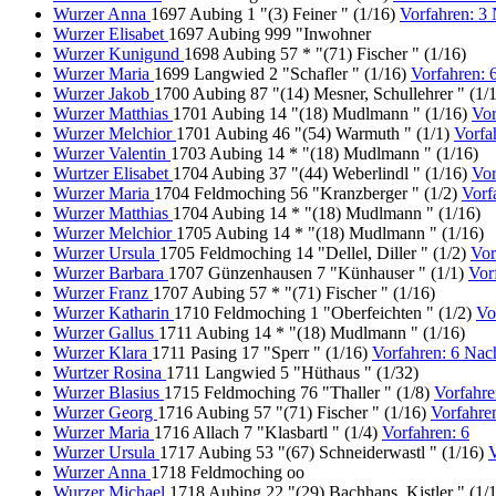
Wurzer Anna
1697 Aubing 1 "(3) Feiner " (1/16)
Vorfahren: 3
Wurzer Elisabet
1697 Aubing 999 "Inwohner
Wurzer Kunigund
1698 Aubing 57 * "(71) Fischer " (1/16)
Wurzer Maria
1699 Langwied 2 "Schafler " (1/16)
Vorfahren:
Wurzer Jakob
1700 Aubing 87 "(14) Mesner, Schullehrer " (1/
Wurzer Matthias
1701 Aubing 14 "(18) Mudlmann " (1/16)
Vor
Wurzer Melchior
1701 Aubing 46 "(54) Warmuth " (1/1)
Vorfa
Wurzer Valentin
1703 Aubing 14 * "(18) Mudlmann " (1/16)
Wurtzer Elisabet
1704 Aubing 37 "(44) Weberlindl " (1/16)
Vor
Wurzer Maria
1704 Feldmoching 56 "Kranzberger " (1/2)
Vorf
Wurzer Matthias
1704 Aubing 14 * "(18) Mudlmann " (1/16)
Wurzer Melchior
1705 Aubing 14 * "(18) Mudlmann " (1/16)
Wurzer Ursula
1705 Feldmoching 14 "Dellel, Diller " (1/2)
Vor
Wurzer Barbara
1707 Günzenhausen 7 "Künhauser " (1/1)
Vor
Wurzer Franz
1707 Aubing 57 * "(71) Fischer " (1/16)
Wurzer Katharin
1710 Feldmoching 1 "Oberfeichten " (1/2)
Vo
Wurzer Gallus
1711 Aubing 14 * "(18) Mudlmann " (1/16)
Wurzer Klara
1711 Pasing 17 "Sperr " (1/16)
Vorfahren: 6 Na
Wurtzer Rosina
1711 Langwied 5 "Hüthaus " (1/32)
Wurzer Blasius
1715 Feldmoching 76 "Thaller " (1/8)
Vorfahr
Wurzer Georg
1716 Aubing 57 "(71) Fischer " (1/16)
Vorfahre
Wurzer Maria
1716 Allach 7 "Klasbartl " (1/4)
Vorfahren: 6
Wurzer Ursula
1717 Aubing 53 "(67) Schneiderwastl " (1/16)
V
Wurzer Anna
1718 Feldmoching oo
Wurzer Michael
1718 Aubing 22 "(29) Bachhans, Kistler " (1/