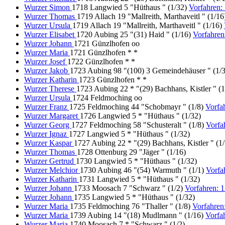
Wurzer Simon
1718 Langwied 5 "Hüthaus " (1/32)
Vorfahren
Wurzer Thomas
1719 Allach 19 "Mallreith, Marthaveitl " (1/1
Wurzer Ursula
1719 Allach 19 "Mallreith, Marthaveitl " (1/16)
Wurzer Elisabet
1720 Aubing 25 "(31) Haid " (1/16)
Vorfahren
Wurzer Johann
1721 Günzlhofen oo
Wurzer Maria
1721 Günzlhofen * *
Wurzer Josef
1722 Günzlhofen * *
Wurzer Jakob
1723 Aubing 98 "(100) 3 Gemeindehäuser " (1/
Wurzer Katharin
1723 Günzlhofen * *
Wurzer Therese
1723 Aubing 22 * "(29) Bachhans, Kistler " (1
Wurzer Ursula
1724 Feldmoching oo
Wurzer Franz
1725 Feldmoching 44 "Schobmayr " (1/8)
Vorfa
Wurzer Margaret
1726 Langwied 5 * "Hüthaus " (1/32)
Wurzer Georg
1727 Feldmoching 58 "Schusteralt " (1/8)
Vorfa
Wurzer Ignaz
1727 Langwied 5 * "Hüthaus " (1/32)
Wurzer Kaspar
1727 Aubing 22 * "(29) Bachhans, Kistler " (1
Wurzer Thomas
1728 Ottenburg 29 "Jäger " (1/16)
Wurzer Gertrud
1730 Langwied 5 * "Hüthaus " (1/32)
Wurzer Melchior
1730 Aubing 46 "(54) Warmuth " (1/1)
Vorfa
Wurzer Katharin
1731 Langwied 5 * "Hüthaus " (1/32)
Wurzer Johann
1733 Moosach 7 "Schwarz " (1/2)
Vorfahren: 
Wurzer Johann
1735 Langwied 5 * "Hüthaus " (1/32)
Wurzer Maria
1735 Feldmoching 76 "Thaller " (1/8)
Vorfahren
Wurzer Maria
1739 Aubing 14 "(18) Mudlmann " (1/16)
Vorfa
Wurzer Maria
1740 Moosach 7 * "Schwarz " (1/2)