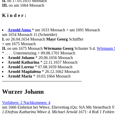
II.
oo 17.05.1655 Moosach
III.
oo um 1664 Moosach
K i n d e r :
Arnold Anna
* um 1633 Moosach + um 1691 Moosach
um 1654 Moosach 11 (Schneider)
I.
oo 26.04.1654 Moosach
Mayr Georg
Schäffler
+ um 1675 Moosach
II.
oo um 1675 Moosach
Wörmann Georg
Schuster S.d.
Wörmann 
* . . . . Untermenzing + 09.08.1701 Moosach
Arnold Johann
* 20.06.1656 Moosach
Arnold Katharina
* 22.11.1657 Moosach
Arnold Lorenz
* 07.08.1659 Moosach
Arnold Magdalena
* 26.12.1662 Moosach
Arnold Maria
* 10.03.1664 Moosach
--------------------------------------------------------------
Wurzer Johann
Vorfahren: 2 Nachkommen: 4
um 1666 Einheirat bei Witwe, Ehevertrag (Qu: StA Mü Steuerbuch 
1.Ehefrau Katharina Witwe d. Michael Arnold 1671: 4 Roß 1 Fohlen