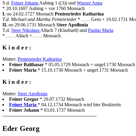
S.d.
Feiner Johann
Aubing 1 ((3)) und
Wurzer Anna
* 20.10.1697 Aubing + vor 1760 Moosach
I.
oo 24.02.1727 Moosach
Pentenrieder Katharina
T.d. Michael und Martha Pentenrieder
* . . . . Gern + 19.02.1731 M
II.
oo 29.06.1731 Moosach
Steer Apollonia
T.d.
Steer Nikolaus
Allach 7 (Klasbartl) und
Paulus Maria
* . . . . Allach + . . . . Moosach
K i n d e r :
Mutter:
Pentenrieder Katharina
Feiner Balthasar
* 05.05.1729 Moosach + ungef.1730 Moosach
Feiner Maria
* 15.10.1730 Moosach + ungef.1731 Moosach
K i n d e r :
Mutter:
Steer Apollonia
Feiner Gregor
* 29.07.1732 Moosach
Feiner Maria
* 04.12.1734 Moosach wird hier Besitzerin
Feiner Johann
* 03.01.1737 Moosach
--------------------------------------------------------------
Eder Georg