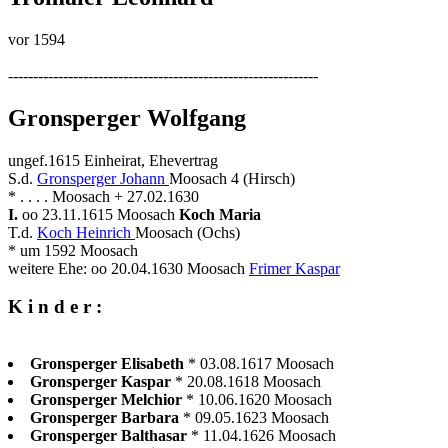
vor 1594
--------------------------------------------------------------
Gronsperger Wolfgang
ungef.1615 Einheirat, Ehevertrag
S.d.
Gronsperger Johann
Moosach 4 (Hirsch)
* . . . . Moosach + 27.02.1630
I.
oo 23.11.1615 Moosach
Koch Maria
T.d.
Koch Heinrich
Moosach (Ochs)
* um 1592 Moosach
weitere Ehe: oo 20.04.1630 Moosach
Frimer Kaspar
K i n d e r :
Gronsperger Elisabeth
* 03.08.1617 Moosach
Gronsperger Kaspar
* 20.08.1618 Moosach
Gronsperger Melchior
* 10.06.1620 Moosach
Gronsperger Barbara
* 09.05.1623 Moosach
Gronsperger Balthasar
* 11.04.1626 Moosach