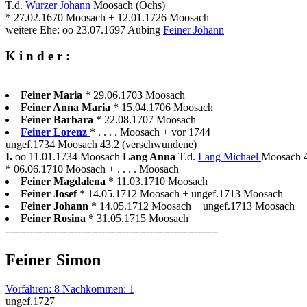
T.d.
Wurzer Johann
Moosach (Ochs)
* 27.02.1670 Moosach + 12.01.1726 Moosach
weitere Ehe: oo 23.07.1697 Aubing
Feiner Johann
K i n d e r :
Feiner Maria
* 29.06.1703 Moosach
Feiner Anna Maria
* 15.04.1706 Moosach
Feiner Barbara
* 22.08.1707 Moosach
Feiner Lorenz
* . . . . Moosach + vor 1744
ungef.1734 Moosach 43.2 (verschwundene)
I.
oo 11.01.1734 Moosach
Lang Anna
T.d.
Lang Michael
Moosach 4
* 06.06.1710 Moosach + . . . . Moosach
Feiner Magdalena
* 11.03.1710 Moosach
Feiner Josef
* 14.05.1712 Moosach + ungef.1713 Moosach
Feiner Johann
* 14.05.1712 Moosach + ungef.1713 Moosach
Feiner Rosina
* 31.05.1715 Moosach
--------------------------------------------------------------
Feiner Simon
Vorfahren: 8 Nachkommen: 1
ungef.1727