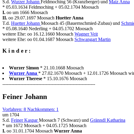
S.d.
Wurzer Johann
Feldmoching 56 (Kranzberger) und
Maiz Anna
* 05.03.1634 Feldmoching + 05.02.1704 Moosach
I.
oo um 1666 Moosach
II.
oo 29.07.1697 Moosach
Huetter Anna
T.d.
Huetter Johann
Moosach 45 (Bauernschmied-Zubau) und
Schmid
* 05.08.1640 Nederling + 04.05.1702 Moosach
weitere Ehe: oo 16.12.1660 Moosach
Wagner Veit
weitere Ehe: oo 01.04.1687 Moosach
Schwangart Martin
K i n d e r :
Wurzer Simon
* 21.10.1668 Moosach
Wurzer Anna
* 27.02.1670 Moosach + 12.01.1726 Moosach wird
Wurzer Therese
* 15.10.1676 Moosach
--------------------------------------------------------------
Feiner Johann
Vorfahren: 8 Nachkommen: 1
um 1704
S.d.
Feiner Kaspar
Moosach 7 (Schwarz) und
Gränndl Katharina
* um 1672 Moosach + 04.05.1725 Moosach
I.
oo 31.01.1704 Moosach
Wurzer Anna