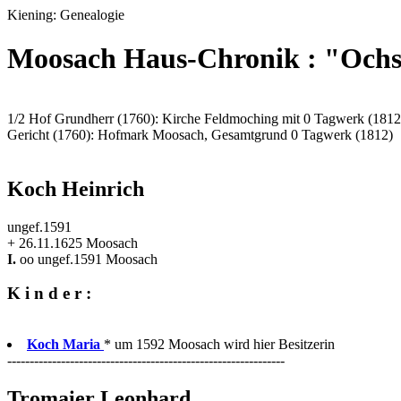
Kiening: Genealogie
Moosach Haus-Chronik : "Och
1/2 Hof Grundherr (1760): Kirche Feldmoching mit 0 Tagwerk (1812
Gericht (1760): Hofmark Moosach, Gesamtgrund 0 Tagwerk (1812)
Koch Heinrich
ungef.1591
+ 26.11.1625 Moosach
I.
oo ungef.1591 Moosach
K i n d e r :
Koch Maria
* um 1592 Moosach wird hier Besitzerin
--------------------------------------------------------------
Tromaier Leonhard