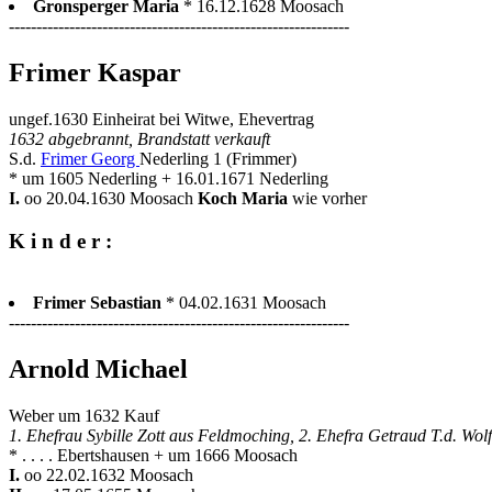
Gronsperger Maria
* 16.12.1628 Moosach
--------------------------------------------------------------
Frimer Kaspar
ungef.1630 Einheirat bei Witwe, Ehevertrag
1632 abgebrannt, Brandstatt verkauft
S.d.
Frimer Georg
Nederling 1 (Frimmer)
* um 1605 Nederling + 16.01.1671 Nederling
I.
oo 20.04.1630 Moosach
Koch Maria
wie vorher
K i n d e r :
Frimer Sebastian
* 04.02.1631 Moosach
--------------------------------------------------------------
Arnold Michael
Weber um 1632 Kauf
1. Ehefrau Sybille Zott aus Feldmoching, 2. Ehefra Getraud T.d. W
* . . . . Ebertshausen + um 1666 Moosach
I.
oo 22.02.1632 Moosach