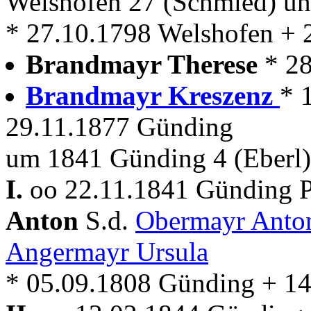
Welshofen 27 (Schmied) u
* 27.10.1798 Welshofen + 
Brandmayr Therese
* 2
Brandmayr Kreszenz
* 
29.11.1877 Günding
um 1841 Günding 4 (Eberl)
I.
oo 22.11.1841 Günding P
Anton
S.d.
Obermayr Ant
Angermayr Ursula
* 05.09.1808 Günding + 1