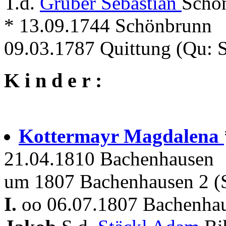
T.d.
Gruber Sebastian
Schö
* 13.09.1744 Schönbrunn
09.03.1787 Quittung (Qu: 
K i n d e r :
Kottermayr Magdalena
21.04.1810 Bachenhausen
um 1807 Bachenhausen 2 (S
I.
oo 06.07.1807 Bachenhau