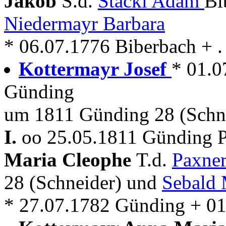
Jakob
S.d.
Stäckl Adam
Bi
Niedermayr Barbara
* 06.07.1776 Biberbach + . 
Kottermayr Josef
* 01.0
Günding
um 1811 Günding 28 (Schn
I.
oo 25.05.1811 Günding P
Maria Cleophe
T.d.
Paxne
28 (Schneider) und
Sebald 
* 27.07.1782 Günding + 0