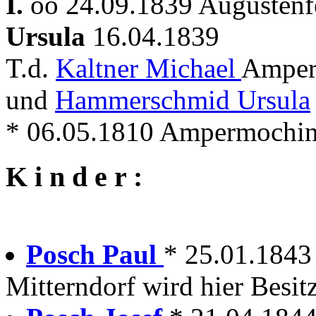
I.
oo 24.09.1839 Augustenf
Ursula
16.04.1839
T.d.
Kaltner Michael
Amper
und
Hammerschmid Ursula
* 06.05.1810 Ampermoching
K i n d e r :
Posch Paul
* 25.01.1843
Mitterndorf wird hier Besit