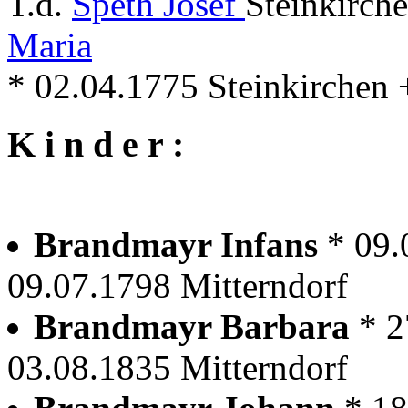
T.d.
Speth Josef
Steinkirch
Maria
* 02.04.1775 Steinkirchen 
K i n d e r :
Brandmayr Infans
* 09.
09.07.1798 Mitterndorf
Brandmayr Barbara
* 2
03.08.1835 Mitterndorf