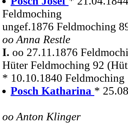
Posch Josef
* 21.04.1844
Feldmoching
ungef.1876 Feldmoching 89
oo Anna Restle
I.
oo 27.11.1876 Feldmoch
Hüter Feldmoching 92 (Hü
* 10.10.1840 Feldmoching
Posch Katharina
* 25.0
oo Anton Klinger