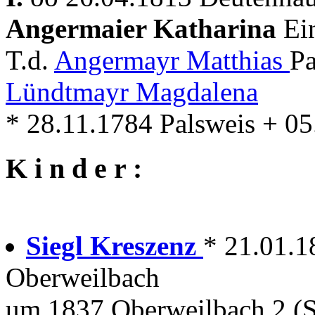
Angermaier Katharina
Ei
T.d.
Angermayr Matthias
Pa
Lündtmayr Magdalena
* 28.11.1784 Palsweis + 0
K i n d e r :
Siegl Kreszenz
* 21.01.1
Oberweilbach
um 1837 Oberweilbach 2 (S