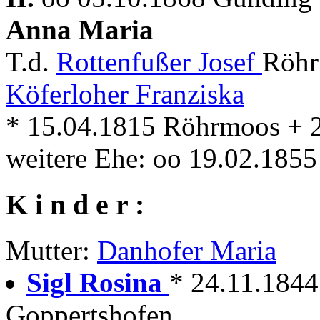
Anna Maria
T.d.
Rottenfußer Josef
Röhr
Köferloher Franziska
* 15.04.1815 Röhrmoos + 
weitere Ehe: oo 19.02.185
K i n d e r :
Mutter:
Danhofer Maria
Sigl Rosina
* 24.11.1844
Goppertshofen