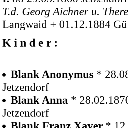
T.d. Georg Aichner u. Ther
Langwaid + 01.12.1884 Gü
K i n d e r :
Blank Anonymus
* 28.0
Jetzendorf
Blank Anna
* 28.02.187
Jetzendorf
Blank Franz Xaver
* 12