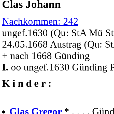
Clas Johann
Nachkommen: 242
ungef.1630 (Qu: StA Mü S
24.05.1668 Austrag (Qu: S
+ nach 1668 Günding
I.
oo ungef.1630 Günding Pf
K i n d e r :
Glas Gregor
* . . . . Gü