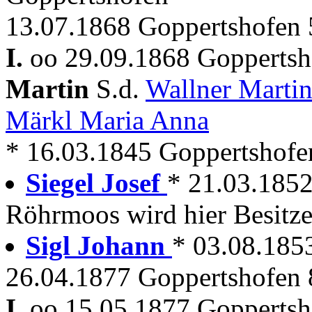
13.07.1868 Goppertshofen 5
I.
oo 29.09.1868 Goppertsh
Martin
S.d.
Wallner Marti
Märkl Maria Anna
* 16.03.1845 Goppertshof
Siegel Josef
* 21.03.185
Röhrmoos wird hier Besitze
Sigl Johann
* 03.08.185
26.04.1877 Goppertshofen 8
I.
oo 15.05.1877 Goppertsh