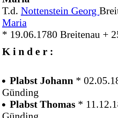
T.d.
Nottenstein Georg
Brei
Maria
* 19.06.1780 Breitenau + 
K i n d e r :
Plabst Johann
* 02.05.1
Günding
Plabst Thomas
* 11.12.
Günding