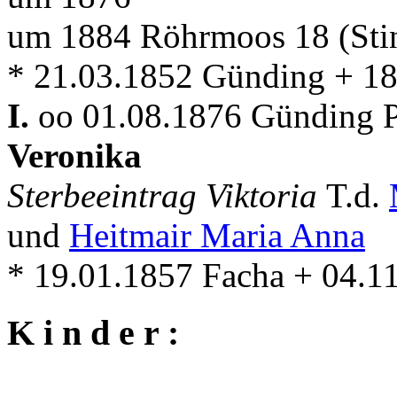
um 1884 Röhrmoos 18 (Stin
* 21.03.1852 Günding + 1
I.
oo 01.08.1876 Günding Pf
Veronika
Sterbeeintrag Viktoria
T.d.
und
Heitmair Maria Anna
* 19.01.1857 Facha + 04.
K i n d e r :