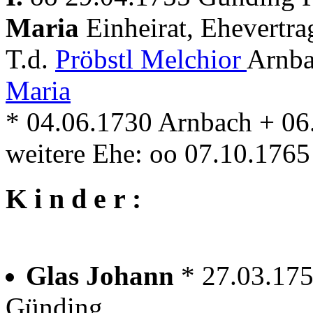
Maria
Einheirat, Ehevertra
T.d.
Pröbstl Melchior
Arnba
Maria
* 04.06.1730 Arnbach + 0
weitere Ehe: oo 07.10.176
K i n d e r :
Glas Johann
* 27.03.17
Günding