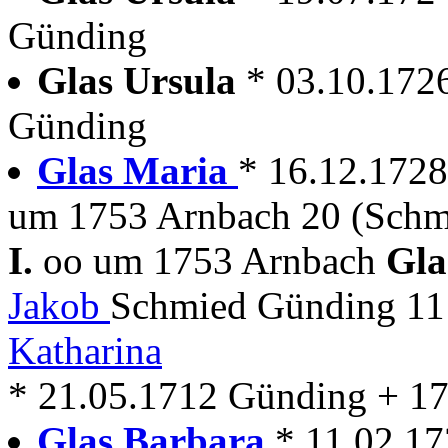
Günding
Glas Ursula
* 03.10.172
Günding
Glas Maria
* 16.12.172
um 1753 Arnbach 20 (Schm
I.
oo um 1753 Arnbach
Gla
Jakob
Schmied Günding 11
Katharina
* 21.05.1712 Günding + 1
Glas Barbara
* 11.02.1