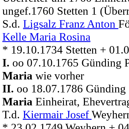
ungef.1760 Stetten 1 (Überr
S.d.
Ligsalz Franz Anton
Fö
Kelle Maria Rosina
* 19.10.1734 Stetten + 01
I.
oo 07.10.1765 Günding Pf
Maria
wie vorher
II.
oo 18.07.1786 Günding P
Maria
Einheirat, Ehevertra
T.d.
Kiermair Josef
Weyhern
* 23.02.1749 Weyhern + 0