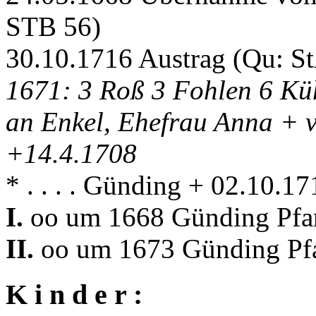
STB 56)
30.10.1716 Austrag (Qu: S
1671: 3 Roß 3 Fohlen 6 Kü
an Enkel, Ehefrau Anna + 
+14.4.1708
* . . . . Günding + 02.10.
I.
oo um 1668 Günding Pfar
II.
oo um 1673 Günding Pfa
K i n d e r :