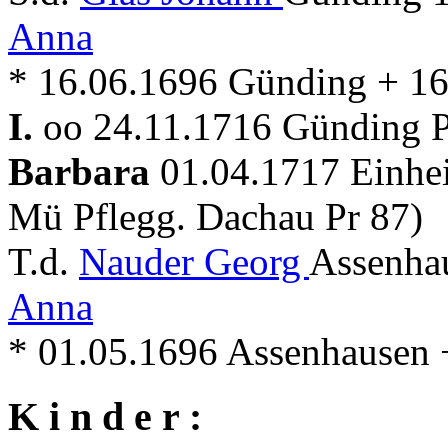
Anna
* 16.06.1696 Günding + 1
I.
oo 24.11.1716 Günding Pf
Barbara
01.04.1717 Einhei
Mü Pflegg. Dachau Pr 87)
T.d.
Nauder Georg
Assenha
Anna
* 01.05.1696 Assenhausen 
K i n d e r :