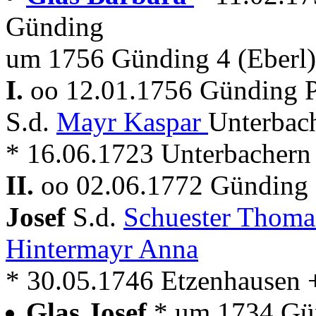
Günding
um 1756 Günding 4 (Eberl)
I.
oo 12.01.1756 Günding P
S.d.
Mayr Kaspar
Unterbach
* 16.06.1723 Unterbachern
II.
oo 02.06.1772 Günding 
Josef
S.d.
Schuester Thom
Hintermayr Anna
* 30.05.1746 Etzenhausen 
Glas Josef
* um 1734 Gü