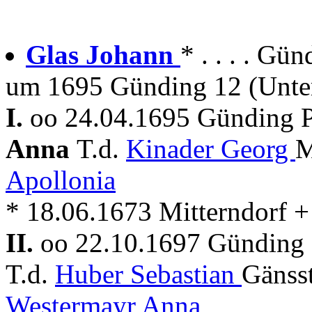
Glas Johann
* . . . . G
um 1695 Günding 12 (Unte
I.
oo 24.04.1695 Günding P
Anna
T.d.
Kinader Georg
M
Apollonia
* 18.06.1673 Mitterndorf 
II.
oo 22.10.1697 Günding 
T.d.
Huber Sebastian
Gänsst
Westermayr Anna