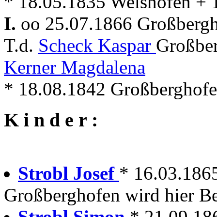
* 18.05.1835 Welshofen + 
I.
oo 25.07.1866 Großberg
T.d.
Scheck Kaspar
Großber
Kerner Magdalena
* 18.08.1842 Großberghofe
K i n d e r :
Strobl Josef
* 16.03.186
Großberghofen wird hier Be
Strobl Simon
* 21.09.18