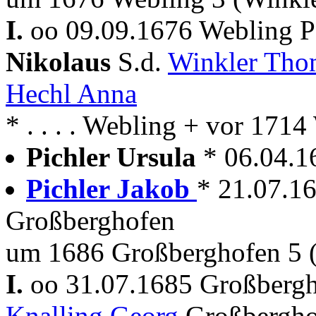
I.
oo 09.09.1676 Webling P
Nikolaus
S.d.
Winkler Th
Hechl Anna
* . . . . Webling + vor 171
Pichler Ursula
* 06.04.1
Pichler Jakob
* 21.07.1
Großberghofen
um 1686 Großberghofen 5 (
I.
oo 31.07.1685 Großberg
Knalling Georg
Großbergho