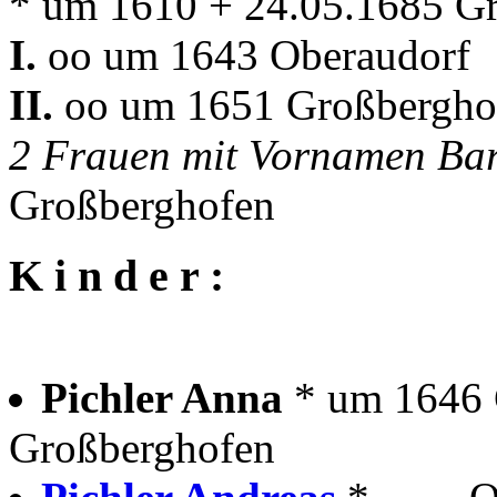
* um 1610 + 24.05.1685 G
I.
oo um 1643 Oberaudorf
II.
oo um 1651 Großbergh
2 Frauen mit Vornamen Ba
Großberghofen
K i n d e r :
Pichler Anna
* um 1646 
Großberghofen