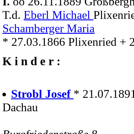
I.
oo 26.11.1889 Großberg
T.d.
Eberl Michael
Plixenri
Schamberger Maria
* 27.03.1866 Plixenried +
K i n d e r :
Strobl Josef
* 21.07.189
Dachau