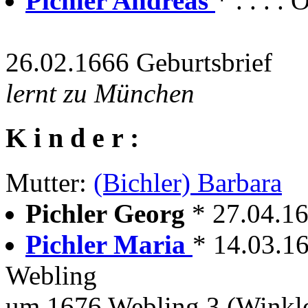
Pichler Andreas
* . . . 
26.02.1666 Geburtsbrief
lernt zu München
K i n d e r :
Mutter:
(Bichler) Barbara
Pichler Georg
* 27.04.1
Pichler Maria
* 14.03.1
Webling
um 1676 Webling 3 (Winkle