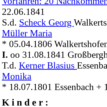
Vorfahren: 20 Nachkommen
22.06.1841
S.d.
Scheck Georg
Walkerts
Müller Maria
* 05.04.1806 Walkertshofe
I.
oo 31.08.1841 Großberg
T.d.
Kerner Blasius
Essenba
Monika
* 18.07.1801 Essenbach + 
K i n d e r :