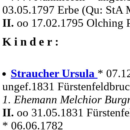
03.05.1797 Erbe (Qu: StA 
II.
oo 17.02.1795 Olching 
K i n d e r :
Straucher Ursula
* 07.1
ungef.1831 Fürstenfeldbru
1. Ehemann Melchior Burg
II.
oo 31.05.1831 Fürstenf
* 06.06.1782