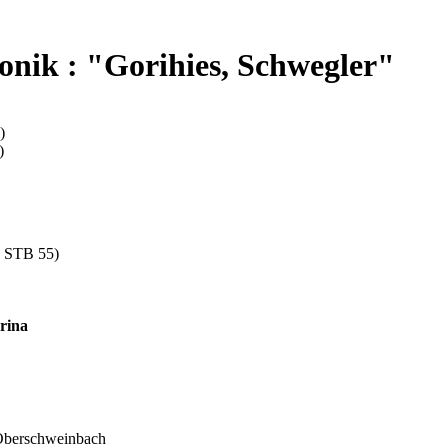
nik : "Gorihies, Schwegler"
)
)
h STB 55)
rina
Oberschweinbach