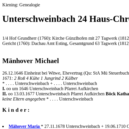
Kiening: Genealogie
Unterschweinbach 24 Haus-Chro
1/4 Hof Grundherr (1760): Kirche Günzlhofen mit 27 Tagwerk (1812
Gericht (1760): Dachau Amt Esting, Gesamtgrund 63 Tagwerk (1812
Mänhover Michael
26.12.1646 Einheirat bei Witwe, Ehevertrag (Qu: StA Mü Steuerbuc
1671: 2 Roß 4 Kühe 1 Jungrind 2 Kälber
* . . . . Unterschweinbach + . . . . Unterschweinbach
I.
oo um 1646 Unterschweinbach Pfarrei Aufkirchen
II.
oo 13.03.1677 Unterschweinbach Pfarrei Aufkirchen
Böck Katha
keine Eltern angegeben
* . . . . Unterschweinbach
K i n d e r :
Mähover Maria
* 27.11.1678 Unterschweinbach + 19.06.1710 