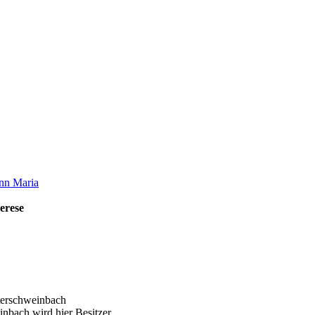
nn Maria
erese
terschweinbach
inbach wird hier Besitzer