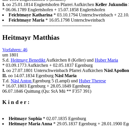
I.
oo 25.01.1814 Englertshofen Pfarrei Aufkirchen
Keller Jukundin
* 06.06.1789 Englertshofen + 15.07.1858 Englertshofen
Feichtmayr Katharina
* 03.10.1794 Unterschweinbach + 22.10
Feichtmayr Maria
* 16.05.1798 Unterschweinbach
--------------------------------------------------------------
Heitmayr Matthias
Vorfahren: 46
um 1801
S.d.
Heitmayr Benedikt
Aufkirchen 8 (Keller) und
Huber Maria
* 03.09.1773 Aufkirchen + 02.05.1837 Egenburg
I.
oo 27.07.1801 Unterschweinbach Pfarrei Aufkirchen
Näsl Apollo
II.
oo 14.07.1834 Egenburg
Näsl Maria
T.d.
Näsl Anton
Egenburg 5 (Lampl) und
Huber Therese
* 16.07.1803 Egenburg + 28.05.1849 Egenburg
06.07.1846 Quittung (Qu: StA Mü ** F357 391)
K i n d e r :
Heitmayr Sophia
* 02.07.1835 Egenburg
Heitmayr Maria Anna
* 29.05.1837 Egenburg + 28.01.1900 Eg
--------------------------------------------------------------