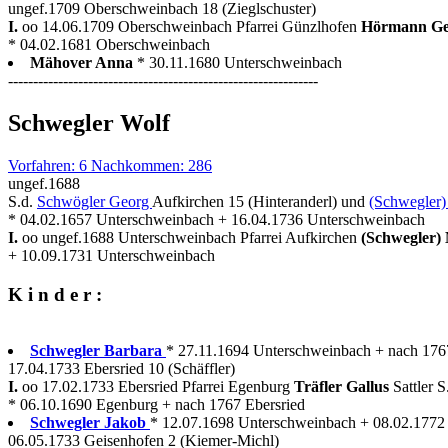
ungef.1709 Oberschweinbach 18 (Zieglschuster)
I.
oo 14.06.1709 Oberschweinbach Pfarrei Günzlhofen
Hörmann G
* 04.02.1681 Oberschweinbach
Mähover Anna
* 30.11.1680 Unterschweinbach
--------------------------------------------------------------
Schwegler Wolf
Vorfahren: 6 Nachkommen: 286
ungef.1688
S.d.
Schwögler Georg
Aufkirchen 15 (Hinteranderl) und
(Schwegler)
* 04.02.1657 Unterschweinbach + 16.04.1736 Unterschweinbach
I.
oo ungef.1688 Unterschweinbach Pfarrei Aufkirchen
(Schwegler)
+ 10.09.1731 Unterschweinbach
K i n d e r :
Schwegler Barbara
* 27.11.1694 Unterschweinbach + nach 176
17.04.1733 Ebersried 10 (Schäffler)
I.
oo 17.02.1733 Ebersried Pfarrei Egenburg
Träfler Gallus
Sattler S
* 06.10.1690 Egenburg + nach 1767 Ebersried
Schwegler Jakob
* 12.07.1698 Unterschweinbach + 08.02.1772
06.05.1733 Geisenhofen 2 (Kiemer-Michl)