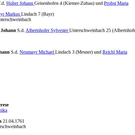
.d.
Huber Johann
Geisenhofen 4 (Kiemer-Zubau) und
Probst Maria
yr Markus
Lindach 7 (Bayr)
nterschweinbach
r Johann
S.d.
Albertshofer Sylvester
Unterschweinbach 25 (Albertshof
ohann
S.d.
Neumayr Michael
Lindach 3 (Mesner) und
Reichl Maria
rese
ika
a
21.04.1761
terschweinbach