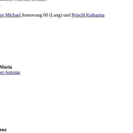
g
ger Michael
Jesenwang 60 (Lang) und
Peischl Katharina
Maria
ter Antonia
enz