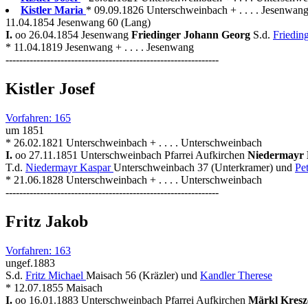
Kistler Maria
* 09.09.1826 Unterschweinbach + . . . . Jesenwan
11.04.1854 Jesenwang 60 (Lang)
I.
oo 26.04.1854 Jesenwang
Friedinger Johann Georg
S.d.
Friedin
* 11.04.1819 Jesenwang + . . . . Jesenwang
--------------------------------------------------------------
Kistler Josef
Vorfahren: 165
um 1851
* 26.02.1821 Unterschweinbach + . . . . Unterschweinbach
I.
oo 27.11.1851 Unterschweinbach Pfarrei Aufkirchen
Niedermayr 
T.d.
Niedermayr Kaspar
Unterschweinbach 37 (Unterkramer) und
Pe
* 21.06.1828 Unterschweinbach + . . . . Unterschweinbach
--------------------------------------------------------------
Fritz Jakob
Vorfahren: 163
ungef.1883
S.d.
Fritz Michael
Maisach 56 (Kräzler) und
Kandler Therese
* 12.07.1855 Maisach
I.
oo 16.01.1883 Unterschweinbach Pfarrei Aufkirchen
Märkl Kresz