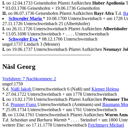
I.
oo 12.04.1733 Geisenhofen Pfarrei Aufkirchen
Huber Apollonia
T
* 03.03.1706 Geisenhofen + 19.06.1736 Geisenhofen
II.
oo 06.07.1736 Geisenhofen Pfarrei Aufkirchen
Bayr Afra
T.d.
Ba
Schwegler Maria
* 10.08.1700 Unterschweinbach + um 1728 U
27.11.1726 Unterschweinbach 25 (Albertshofer)
I.
oo 26.11.1726 Unterschweinbach Pfarrei Aufkirchen
Albertshofe
* 13.05.1698 Unterschweinbach + . . . . Unterschweinbach
Schwegler Eva
* 08.12.1706 Unterschweinbach
ungef.1737 Lindach 3 (Mesner)
I.
oo 19.06.1737 Unterschweinbach Pfarrei Aufkirchen
Neumayr J
--------------------------------------------------------------
Näsl Georg
Vorfahren: 7 Nachkommen: 2
ungef.1759
S.d.
Näßl Jakob
Unterschweinbach 6 (Naßl) und
Kiemer Helena
* 27.04.1722 Unterschweinbach + um 1778 Unterschweinbach
I.
oo 13.02.1759 Unterschweinbach Pfarrei Aufkirchen
Prunner The
T.d.
Prunner Franz
Unterschweinbach (Amtmann) und
Baumann Mon
* 25.09.1734 Unterschweinbach + um 1761 Unterschweinbach
II.
oo 13.04.1761 Unterschweinbach Pfarrei Aufkirchen
Wurm Ann
T.d. Sebastian und Barbara Wurmb
* . . . . Steindorf + um 1800 Un
weitere Ehe: oo 17.11.1778 Unterschweinbach
Feichtmayr Michael