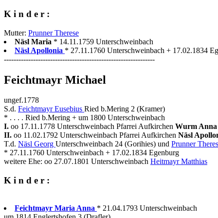
K i n d e r :
Mutter:
Prunner Therese
Näsl Maria
* 14.11.1759 Unterschweinbach
Näsl Apollonia
* 27.11.1760 Unterschweinbach + 17.02.1834 Ege
--------------------------------------------------------------
Feichtmayr Michael
ungef.1778
S.d.
Feichtmayr Eusebius
Ried b.Mering 2 (Kramer)
* . . . . Ried b.Mering + um 1800 Unterschweinbach
I.
oo 17.11.1778 Unterschweinbach Pfarrei Aufkirchen
Wurm Ann
II.
oo 11.02.1792 Unterschweinbach Pfarrei Aufkirchen
Näsl Apollo
T.d.
Näsl Georg
Unterschweinbach 24 (Gorihies) und
Prunner There
* 27.11.1760 Unterschweinbach + 17.02.1834 Egenburg
weitere Ehe: oo 27.07.1801 Unterschweinbach
Heitmayr Matthias
K i n d e r :
Feichtmayr Maria Anna
* 21.04.1793 Unterschweinbach
um 1814 Englertshofen 3 (Drafler)