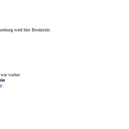
nburg wird hier Besitzerin
a
wie vorher
nia
se