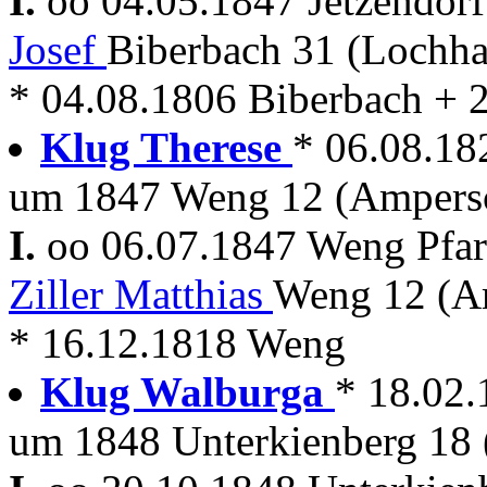
I.
oo 04.05.1847 Jetzendor
Josef
Biberbach 31 (Lochh
* 04.08.1806 Biberbach + 2
Klug Therese
* 06.08.18
um 1847 Weng 12 (Ampersc
I.
oo 06.07.1847 Weng Pfarr
Ziller Matthias
Weng 12 (A
* 16.12.1818 Weng
Klug Walburga
* 18.02.
um 1848 Unterkienberg 18 