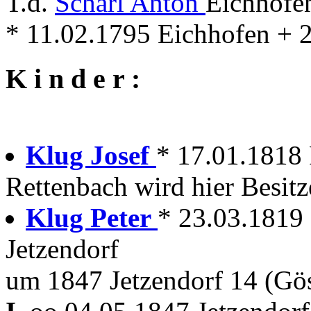
T.d.
Scharl Anton
Eichhofen
* 11.02.1795 Eichhofen + 
K i n d e r :
Klug Josef
* 17.01.1818
Rettenbach wird hier Besitz
Klug Peter
* 23.03.1819
Jetzendorf
um 1847 Jetzendorf 14 (Gö