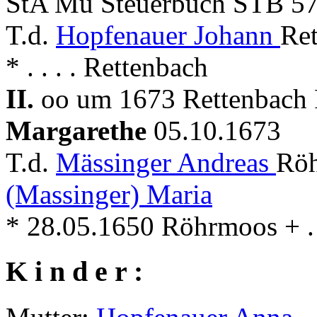
StA Mü Steuerbuch STB 57
T.d.
Hopfenauer Johann
Ret
* . . . . Rettenbach
II.
oo um 1673 Rettenbach P
Margarethe
05.10.1673
T.d.
Mässinger Andreas
Röh
(Massinger) Maria
* 28.05.1650 Röhrmoos + . .
K i n d e r :