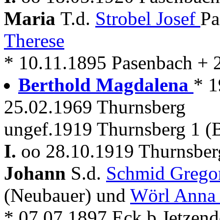
Maria
T.d.
Strobel Josef
Pa
Therese
* 10.11.1895 Pasenbach + 
Berthold Magdalena
* 1
25.02.1969 Thurnsberg
ungef.1919 Thurnsberg 1 (
I.
oo 28.10.1919 Thurnsberg
Johann
S.d.
Schmid Grego
(Neubauer) und
Wörl Anna
* 07.07.1897 Eck b.Jetzend