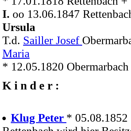
* 17.01.1818 Rettenbach +
I.
oo 13.06.1847 Rettenbach
Ursula
T.d.
Sailler Josef
Obermarba
Maria
* 12.05.1820 Obermarbach 
K i n d e r :
Klug Peter
* 05.08.1852
Rettenbach wird hier Besitz