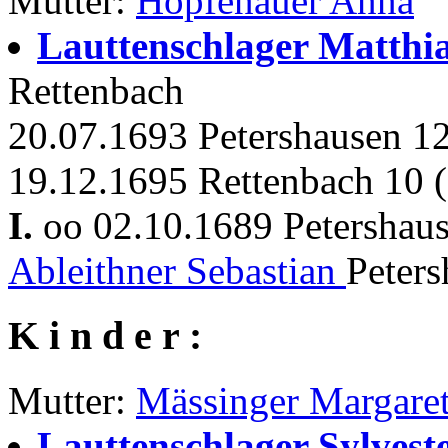
Mutter:
Hopfenauer Anna
Lauttenschlager Matthi
Rettenbach
20.07.1693 Petershausen 12
19.12.1695 Rettenbach 10 (
I.
oo 02.10.1689 Petershau
Ableithner Sebastian
Peters
K i n d e r :
Mutter:
Mässinger Margare
Lauttenschlager Sylvest