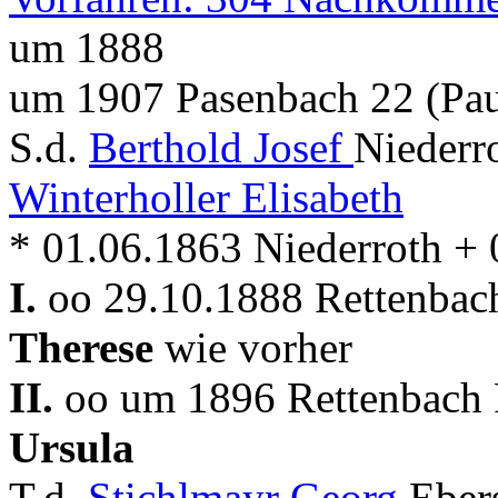
um 1888
um 1907 Pasenbach 22 (Pau
S.d.
Berthold Josef
Niederr
Winterholler Elisabeth
* 01.06.1863 Niederroth +
I.
oo 29.10.1888 Rettenbach
Therese
wie vorher
II.
oo um 1896 Rettenbach P
Ursula
T.d.
Stichlmayr Georg
Eber