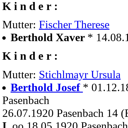
K i n d e r :
Mutter:
Fischer Therese
Berthold Xaver
* 14.08.
K i n d e r :
Mutter:
Stichlmayr Ursula
Berthold Josef
* 01.12.1
Pasenbach
26.07.1920 Pasenbach 14 (
I.
oo 18.05.1920 Pasenbach 