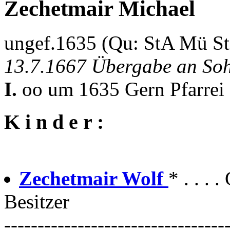
Zechetmair Michael
ungef.1635 (Qu: StA Mü S
13.7.1667 Übergabe an Soh
I.
oo um 1635 Gern Pfarrei
K i n d e r :
Zechetmair Wolf
* . . . 
Besitzer
---------------------------------