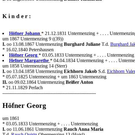
K i n d e r :
Höfner Johann
* 21.12.1831 Untermenzing + . . . . Untermenzin
um 1867 Untermenzing 9 ((39))
I.
oo 13.08.1867 Untermenzing
Burghard Juliane
T.d.
Burghard J
* 16.02.1840 Petershausen
Höfner Georg
* 03.05.1833 Untermenzing + . . . . Untermenzing 
Hefner Margarethe
* 04.04.1834 Untermenzing + . . . . Unterm
um 1858 Untermenzing 14 (Sterr)
I.
oo 13.04.1858 Untermenzing
Eichhorn Jakob
S.d.
Eichhorn Vale
* 05.07.1825 Untermenzing + um 1863 Untermenzing
II.
oo 09.02.1864 Untermenzing
Beißer Anton
* 21.11.1829 Perlach
--------------------------------------------------------------
Höfner Georg
um 1861
* 03.05.1833 Untermenzing + . . . . Untermenzing
I.
oo 11.06.1861 Untermenzing
Rauch Anna Maria
T.d.
Rauch Quirin
Obermenzing 13 (Hoisl)