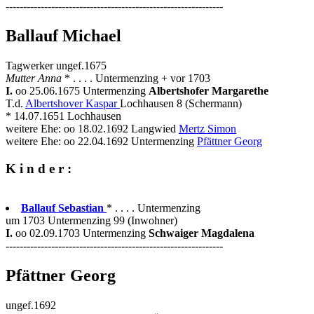
--------------------------------------------------------------
Ballauf Michael
Tagwerker ungef.1675
Mutter Anna
* . . . . Untermenzing + vor 1703
I.
oo 25.06.1675 Untermenzing
Albertshofer Margarethe
T.d.
Albertshover Kaspar
Lochhausen 8 (Schermann)
* 14.07.1651 Lochhausen
weitere Ehe: oo 18.02.1692 Langwied
Mertz Simon
weitere Ehe: oo 22.04.1692 Untermenzing
Pfättner Georg
K i n d e r :
Ballauf Sebastian
* . . . . Untermenzing
um 1703 Untermenzing 99 (Inwohner)
I.
oo 02.09.1703 Untermenzing
Schwaiger Magdalena
--------------------------------------------------------------
Pfättner Georg
ungef.1692