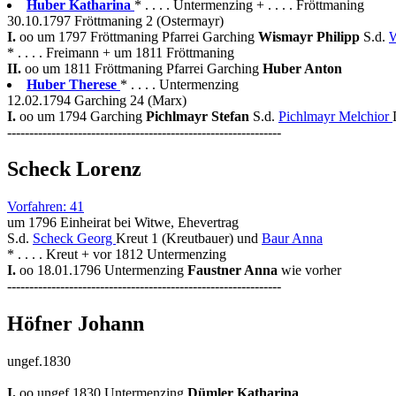
Huber Katharina
* . . . . Untermenzing + . . . . Fröttmaning
30.10.1797 Fröttmaning 2 (Ostermayr)
I.
oo um 1797 Fröttmaning Pfarrei Garching
Wismayr Philipp
S.d.
W
* . . . . Freimann + um 1811 Fröttmaning
II.
oo um 1811 Fröttmaning Pfarrei Garching
Huber Anton
Huber Therese
* . . . . Untermenzing
12.02.1794 Garching 24 (Marx)
I.
oo um 1794 Garching
Pichlmayr Stefan
S.d.
Pichlmayr Melchior
--------------------------------------------------------------
Scheck Lorenz
Vorfahren: 41
um 1796 Einheirat bei Witwe, Ehevertrag
S.d.
Scheck Georg
Kreut 1 (Kreutbauer) und
Baur Anna
* . . . . Kreut + vor 1812 Untermenzing
I.
oo 18.01.1796 Untermenzing
Faustner Anna
wie vorher
--------------------------------------------------------------
Höfner Johann
ungef.1830
I.
oo ungef.1830 Untermenzing
Dümler Katharina