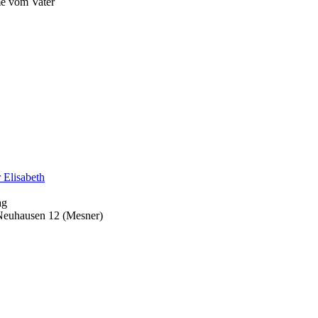
e vom Vater
 Elisabeth
ag
Neuhausen 12 (Mesner)