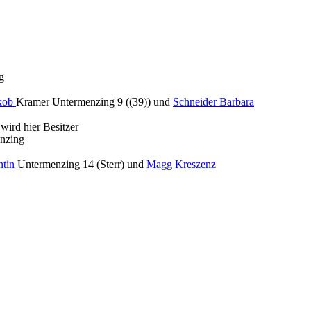
g
akob
Kramer Untermenzing 9 ((39)) und
Schneider Barbara
wird hier Besitzer
enzing
ntin
Untermenzing 14 (Sterr) und
Magg Kreszenz