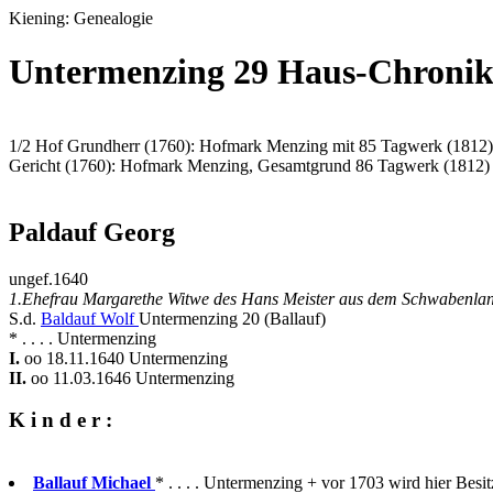
Kiening: Genealogie
Untermenzing 29 Haus-Chronik
1/2 Hof Grundherr (1760): Hofmark Menzing mit 85 Tagwerk (1812)
Gericht (1760): Hofmark Menzing, Gesamtgrund 86 Tagwerk (1812)
Paldauf Georg
ungef.1640
1.Ehefrau Margarethe Witwe des Hans Meister aus dem Schwabenland
S.d.
Baldauf Wolf
Untermenzing 20 (Ballauf)
* . . . . Untermenzing
I.
oo 18.11.1640 Untermenzing
II.
oo 11.03.1646 Untermenzing
K i n d e r :
Ballauf Michael
* . . . . Untermenzing + vor 1703 wird hier Besit