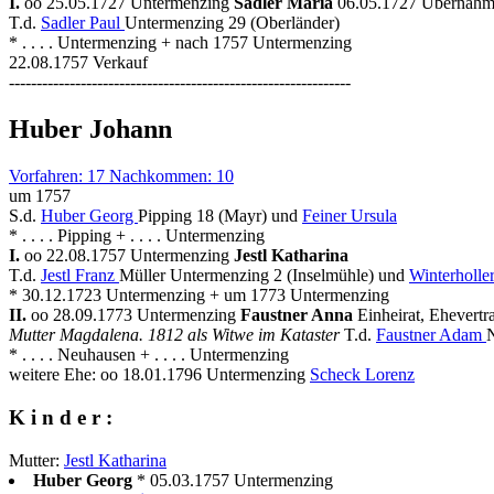
I.
oo 25.05.1727 Untermenzing
Sadler Maria
06.05.1727 Übernahm
T.d.
Sadler Paul
Untermenzing 29 (Oberländer)
* . . . . Untermenzing + nach 1757 Untermenzing
22.08.1757 Verkauf
--------------------------------------------------------------
Huber Johann
Vorfahren: 17 Nachkommen: 10
um 1757
S.d.
Huber Georg
Pipping 18 (Mayr) und
Feiner Ursula
* . . . . Pipping + . . . . Untermenzing
I.
oo 22.08.1757 Untermenzing
Jestl Katharina
T.d.
Jestl Franz
Müller Untermenzing 2 (Inselmühle) und
Winterholler
* 30.12.1723 Untermenzing + um 1773 Untermenzing
II.
oo 28.09.1773 Untermenzing
Faustner Anna
Einheirat, Ehevertr
Mutter Magdalena. 1812 als Witwe im Kataster
T.d.
Faustner Adam
* . . . . Neuhausen + . . . . Untermenzing
weitere Ehe: oo 18.01.1796 Untermenzing
Scheck Lorenz
K i n d e r :
Mutter:
Jestl Katharina
Huber Georg
* 05.03.1757 Untermenzing