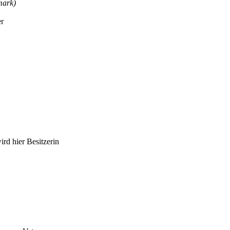
mark)
er
rd hier Besitzerin