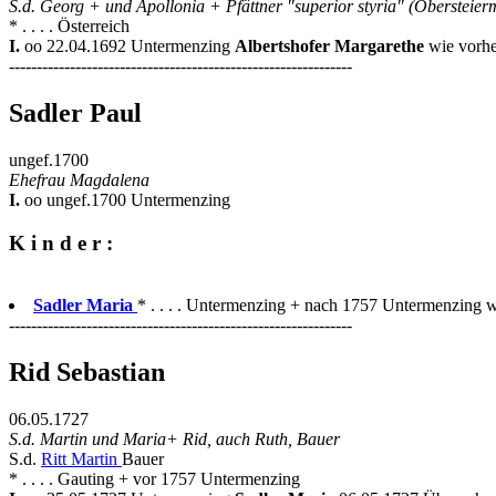
S.d. Georg + und Apollonia + Pfättner "superior styria" (Obersteier
* . . . . Österreich
I.
oo 22.04.1692 Untermenzing
Albertshofer Margarethe
wie vorh
--------------------------------------------------------------
Sadler Paul
ungef.1700
Ehefrau Magdalena
I.
oo ungef.1700 Untermenzing
K i n d e r :
Sadler Maria
* . . . . Untermenzing + nach 1757 Untermenzing wi
--------------------------------------------------------------
Rid Sebastian
06.05.1727
S.d. Martin und Maria+ Rid, auch Ruth, Bauer
S.d.
Ritt Martin
Bauer
* . . . . Gauting + vor 1757 Untermenzing