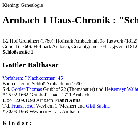
Kiening: Genealogie
Arnbach 1 Haus-Chronik : "Sc
1/2 Hof Grundherr (1760): Hofmark Arnbach mit 98 Tagwerk (1812)
Gericht (1760): Hofmark Arnbach, Gesamtgrund 103 Tagwerk (1812
Schloßstraße 1
Göttler Balthasar
Vorfahren: 7 Nachkommen: 45
Baumeister im Schloß Arnbach um 1690
S.d.
Göttler Thomas
Grubhof 22 (Thomabauer) und
Heisemayr Walb
* 25.02.1662 Grubhof + nach 1711 Arnbach
I.
oo 12.09.1690 Arnbach
Franzl Anna
T.d.
Franzl Josef
Weyhern 1 (Mesner) und
Gistl Sabina
* 30.09.1669 Weyhern + . . . . Arnbach
K i n d e r :