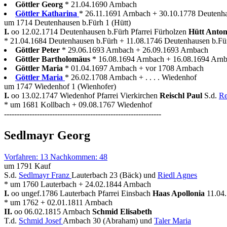
Göttler Georg
* 21.04.1690 Arnbach
Göttler Katharina
* 26.11.1691 Arnbach + 30.10.1778 Deutenh
um 1714 Deutenhausen b.Fürh 1 (Hütt)
I.
oo 12.02.1714 Deutenhausen b.Fürh Pfarrei Fürholzen
Hütt Anto
* 21.04.1684 Deutenhausen b.Fürh + 11.08.1746 Deutenhausen b.Fü
Göttler Peter
* 29.06.1693 Arnbach + 26.09.1693 Arnbach
Göttler Bartholomäus
* 16.08.1694 Arnbach + 16.08.1694 Arn
Göttler Maria
* 01.04.1697 Arnbach + vor 1708 Arnbach
Göttler Maria
* 26.02.1708 Arnbach + . . . . Wiedenhof
um 1747 Wiedenhof 1 (Wienhofer)
I.
oo 13.02.1747 Wiedenhof Pfarrei Vierkirchen
Reischl Paul
S.d.
Re
* um 1681 Kollbach + 09.08.1767 Wiedenhof
--------------------------------------------------------------
Sedlmayr Georg
Vorfahren: 13 Nachkommen: 48
um 1791 Kauf
S.d.
Sedlmayr Franz
Lauterbach 23 (Bäck) und
Riedl Agnes
* um 1760 Lauterbach + 24.02.1844 Arnbach
I.
oo ungef.1786 Lauterbach Pfarrei Einsbach
Haas Apollonia
11.04
* um 1762 + 02.01.1811 Arnbach
II.
oo 06.02.1815 Arnbach
Schmid Elisabeth
T.d.
Schmid Josef
Arnbach 30 (Abraham) und
Taler Maria