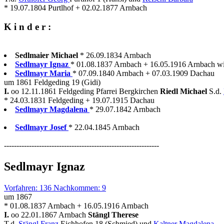
* 19.07.1804 Purtlhof + 02.02.1877 Arnbach
K i n d e r :
Sedlmaier Michael
* 26.09.1834 Arnbach
Sedlmayr Ignaz
* 01.08.1837 Arnbach + 16.05.1916 Arnbach wir
Sedlmayr Maria
* 07.09.1840 Arnbach + 07.03.1909 Dachau
um 1861 Feldgeding 19 (Gidi)
I.
oo 12.11.1861 Feldgeding Pfarrei Bergkirchen
Riedl Michael
S.d.
* 24.03.1831 Feldgeding + 19.07.1915 Dachau
Sedlmayr Magdalena
* 29.07.1842 Arnbach
Sedlmayr Josef
* 22.04.1845 Arnbach
--------------------------------------------------------------
Sedlmayr Ignaz
Vorfahren: 136 Nachkommen: 9
um 1867
* 01.08.1837 Arnbach + 16.05.1916 Arnbach
I.
oo 22.01.1867 Arnbach
Stängl Therese
T.d.
Stängl Franz
Eichhofen 18 (Schmied) und
Kaltner Magdalena