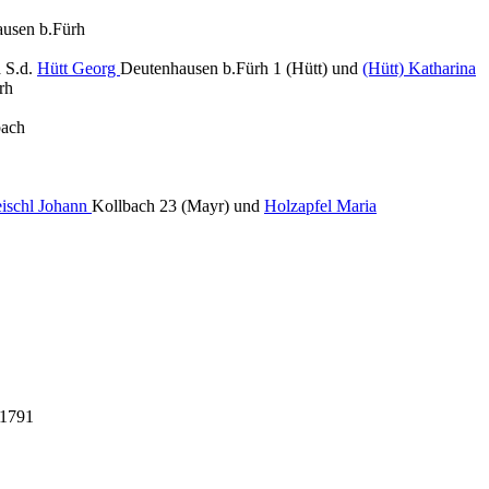
ausen b.Fürh
n
S.d.
Hütt Georg
Deutenhausen b.Fürh 1 (Hütt) und
(Hütt) Katharina
rh
bach
ischl Johann
Kollbach 23 (Mayr) und
Holzapfel Maria
.1791