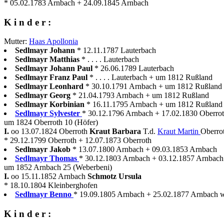
* 05.02.1783 Arnbach + 24.09.1845 Arnbach
K i n d e r :
Mutter:
Haas Apollonia
Sedlmayr Johann
* 12.11.1787 Lauterbach
Sedlmayr Matthias
* . . . . Lauterbach
Sedlmayr Johann Paul
* 26.06.1789 Lauterbach
Sedlmayr Franz Paul
* . . . . Lauterbach + um 1812 Rußland
Sedlmayr Leonhard
* 30.10.1791 Arnbach + um 1812 Rußland
Sedlmayr Georg
* 21.04.1793 Arnbach + um 1812 Rußland
Sedlmayr Korbinian
* 16.11.1795 Arnbach + um 1812 Rußland
Sedlmayr Sylvester
* 30.12.1796 Arnbach + 17.02.1830 Oberro
um 1824 Oberroth 10 (Höfer)
I.
oo 13.07.1824 Oberroth
Kraut Barbara
T.d.
Kraut Martin
Oberro
* 29.12.1799 Oberroth + 12.07.1873 Oberroth
Sedlmayr Jakob
* 13.07.1800 Arnbach + 09.03.1853 Arnbach
Sedlmayr Thomas
* 30.12.1803 Arnbach + 03.12.1857 Arnbach
um 1852 Arnbach 25 (Weberbeni)
I.
oo 15.11.1852 Arnbach
Schmotz Ursula
* 18.10.1804 Kleinberghofen
Sedlmayr Benno
* 19.09.1805 Arnbach + 25.02.1877 Arnbach wi
K i n d e r :