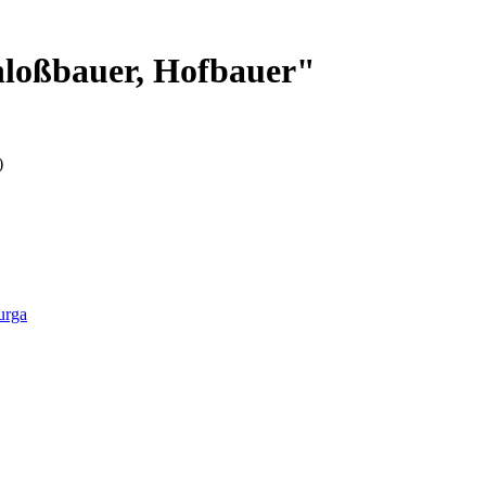
hloßbauer, Hofbauer"
)
urga