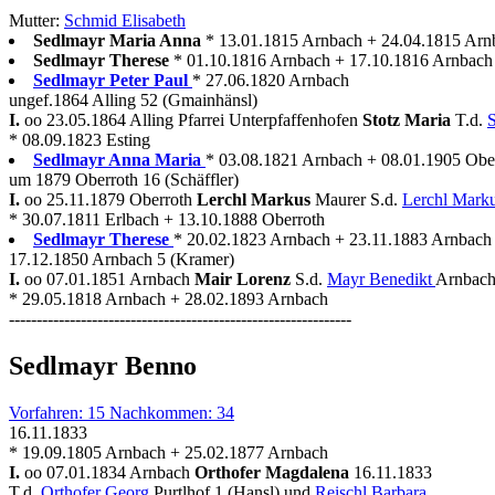
Mutter:
Schmid Elisabeth
Sedlmayr Maria Anna
* 13.01.1815 Arnbach + 24.04.1815 Arn
Sedlmayr Therese
* 01.10.1816 Arnbach + 17.10.1816 Arnbach
Sedlmayr Peter Paul
* 27.06.1820 Arnbach
ungef.1864 Alling 52 (Gmainhänsl)
I.
oo 23.05.1864 Alling Pfarrei Unterpfaffenhofen
Stotz Maria
T.d.
* 08.09.1823 Esting
Sedlmayr Anna Maria
* 03.08.1821 Arnbach + 08.01.1905 Obe
um 1879 Oberroth 16 (Schäffler)
I.
oo 25.11.1879 Oberroth
Lerchl Markus
Maurer S.d.
Lerchl Mark
* 30.07.1811 Erlbach + 13.10.1888 Oberroth
Sedlmayr Therese
* 20.02.1823 Arnbach + 23.11.1883 Arnbach
17.12.1850 Arnbach 5 (Kramer)
I.
oo 07.01.1851 Arnbach
Mair Lorenz
S.d.
Mayr Benedikt
Arnbach
* 29.05.1818 Arnbach + 28.02.1893 Arnbach
--------------------------------------------------------------
Sedlmayr Benno
Vorfahren: 15 Nachkommen: 34
16.11.1833
* 19.09.1805 Arnbach + 25.02.1877 Arnbach
I.
oo 07.01.1834 Arnbach
Orthofer Magdalena
16.11.1833
T.d.
Orthofer Georg
Purtlhof 1 (Hansl) und
Reischl Barbara