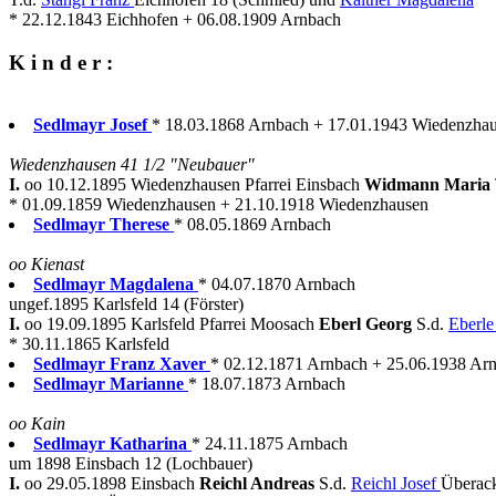
* 22.12.1843 Eichhofen + 06.08.1909 Arnbach
K i n d e r :
Sedlmayr Josef
* 18.03.1868 Arnbach + 17.01.1943 Wiedenzha
Wiedenzhausen 41 1/2 "Neubauer"
I.
oo 10.12.1895 Wiedenzhausen Pfarrei Einsbach
Widmann Maria
* 01.09.1859 Wiedenzhausen + 21.10.1918 Wiedenzhausen
Sedlmayr Therese
* 08.05.1869 Arnbach
oo Kienast
Sedlmayr Magdalena
* 04.07.1870 Arnbach
ungef.1895 Karlsfeld 14 (Förster)
I.
oo 19.09.1895 Karlsfeld Pfarrei Moosach
Eberl Georg
S.d.
Eberl
* 30.11.1865 Karlsfeld
Sedlmayr Franz Xaver
* 02.12.1871 Arnbach + 25.06.1938 Arnb
Sedlmayr Marianne
* 18.07.1873 Arnbach
oo Kain
Sedlmayr Katharina
* 24.11.1875 Arnbach
um 1898 Einsbach 12 (Lochbauer)
I.
oo 29.05.1898 Einsbach
Reichl Andreas
S.d.
Reichl Josef
Überack