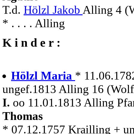
T.d.
Hölzl Jakob
Alling 4 (
* . . . . Alling
K i n d e r :
Hölzl Maria
* 11.06.178
ungef.1813 Alling 16 (Wolf
I.
oo 11.01.1813 Alling Pfa
Thomas
* 07.12.1757 Krailling + u