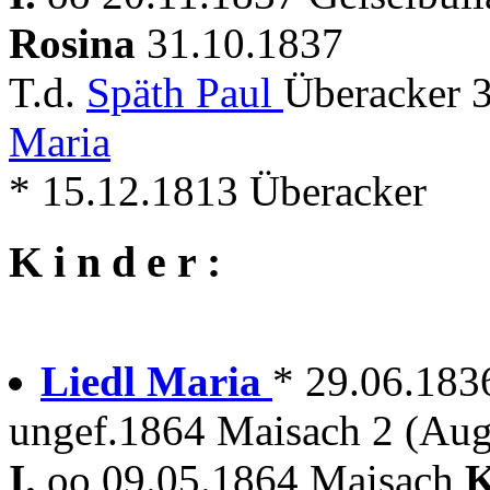
Rosina
31.10.1837
T.d.
Späth Paul
Überacker 
Maria
* 15.12.1813 Überacker
K i n d e r :
Liedl Maria
* 29.06.183
ungef.1864 Maisach 2 (Aug
I.
oo 09.05.1864 Maisach
K