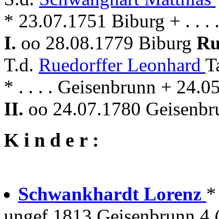
* 23.07.1751 Biburg + . . .
I.
oo 28.08.1779 Biburg
Ru
T.d.
Ruedorffer Leonhard
T
* . . . . Geisenbrunn + 24.
II.
oo 24.07.1780 Geisenbru
K i n d e r :
Schwankhardt Lorenz
*
ungef.1813 Geisenbrunn 4 