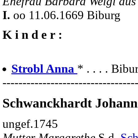
Ehefrau Barbara Weigl aus
I.
oo 11.06.1669 Biburg
K i n d e r :
Strobl Anna
* . . . . Bib
---------------------------------
Schwanckhardt Johann
ungef.1745
Mutter Margarethe
S.d.
Sch