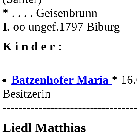
* . . . . Geisenbrunn
I.
oo ungef.1797 Biburg
K i n d e r :
Batzenhofer Maria
* 16
Besitzerin
---------------------------------
Liedl Matthias