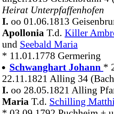
Heirat Unterpfaffenhofen
I.
oo 01.06.1813 Geisenbru
Apollonia
T.d.
Killer Amb
und
Seebald Maria
* 11.01.1778 Germering
Schwanghart Johann
* 
22.11.1821 Alling 34 (Bac
I.
oo 28.05.1821 Alling Pfa
Maria
T.d.
Schilling Matth
* 03.09.1792 Puchheim + u