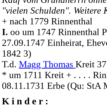
"vielen Schulden". Weitere
+ nach 1779 Rinnenthal
I.
oo um 1747 Rinnenthal P
27.09.1747 Einheirat, Ehev
1842 3)
T.d.
Magg Thomas
Kreit 3
* um 1711 Kreit + . . . . Ri
08.11.1731 Erbe (Qu: StA M
K i n d e r :