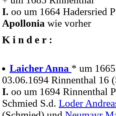
I.
oo um 1664 Hadersried P
Apollonia
wie vorher
K i n d e r :
Laicher Anna
* um 1665 
03.06.1694 Rinnenthal 16 
I.
oo um 1694 Rinnenthal P
Schmied S.d.
Loder Andre
(Schmied) und
Neumayr Ma