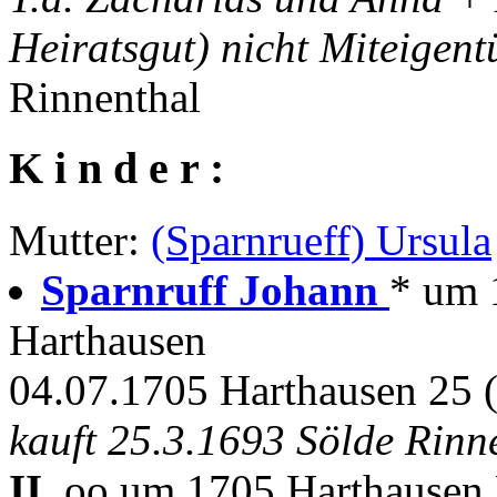
Heiratsgut) nicht Miteigen
Rinnenthal
K i n d e r :
Mutter:
(Sparnrueff) Ursula
Sparnruff Johann
* um 
Harthausen
04.07.1705 Harthausen 25 
kauft 25.3.1693 Sölde Rinn
II.
oo um 1705 Harthausen 