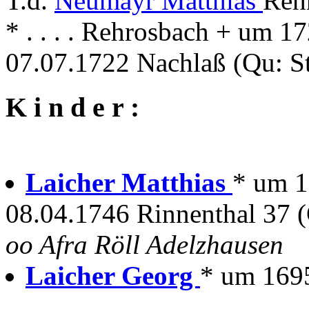
T.d.
Neumayr Matthias
Reh
* . . . . Rehrosbach + um 1
07.07.1722 Nachlaß (Qu: S
K i n d e r :
Laicher Matthias
* um 1
08.04.1746 Rinnenthal 37 
oo Afra Röll Adelzhausen
Laicher Georg
* um 169