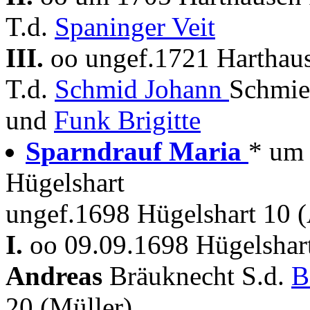
T.d.
Spaninger Veit
III.
oo ungef.1721 Harthaus
T.d.
Schmid Johann
Schmie
und
Funk Brigitte
Sparndrauf Maria
* um
Hügelshart
ungef.1698 Hügelshart 10 (A
I.
oo 09.09.1698 Hügelshar
Andreas
Bräuknecht S.d.
B
20 (Müller)