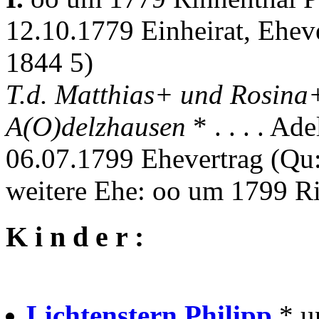
12.10.1779 Einheirat, Ehev
1844 5)
T.d. Matthias+ und Rosina
A(O)delzhausen
* . . . . Ad
06.07.1799 Ehevertrag (Qu
weitere Ehe: oo um 1799 R
K i n d e r :
Lichtenstern Philipp
* u