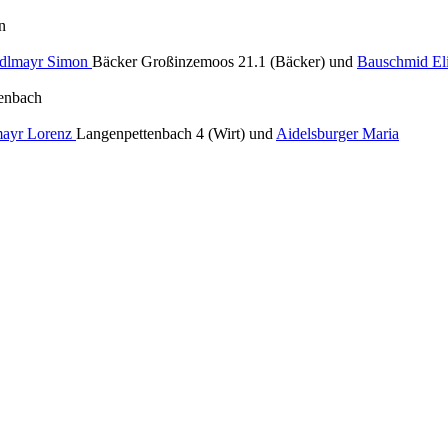
n
dlmayr Simon
Bäcker Großinzemoos 21.1 (Bäcker) und
Bauschmid Eli
enbach
mayr Lorenz
Langenpettenbach 4 (Wirt) und
Aidelsburger Maria