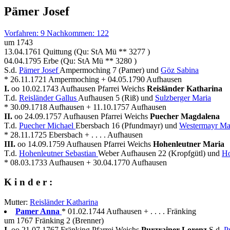
Pämer Josef
Vorfahren: 9 Nachkommen: 122
um 1743
13.04.1761 Quittung (Qu: StA Mü ** 3277 )
04.04.1795 Erbe (Qu: StA Mü ** 3280 )
S.d.
Pämer Josef
Ampermoching 7 (Pamer) und
Göz Sabina
* 26.11.1721 Ampermoching + 04.05.1790 Aufhausen
I.
oo 10.02.1743 Aufhausen Pfarrei Weichs
Reisländer Katharina
T.d.
Reisländer Gallus
Aufhausen 5 (Riß) und
Sulzberger Maria
* 30.09.1718 Aufhausen + 11.10.1757 Aufhausen
II.
oo 24.09.1757 Aufhausen Pfarrei Weichs
Puecher Magdalena
T.d.
Puecher Michael
Ebersbach 16 (Pfundmayr) und
Westermayr Ma
* 28.11.1725 Ebersbach + . . . . Aufhausen
III.
oo 14.09.1759 Aufhausen Pfarrei Weichs
Hohenleutner Maria
T.d.
Hohenleutner Sebastian
Weber Aufhausen 22 (Kropfgütl) und
Ho
* 08.03.1733 Aufhausen + 30.04.1770 Aufhausen
K i n d e r :
Mutter:
Reisländer Katharina
Pamer Anna
* 01.02.1744 Aufhausen + . . . . Fränking
um 1767 Fränking 2 (Brenner)
I.
oo 21.07.1767 Fränking Pfarrei Weichs
Purzrainer Lorenz
S.d.
P