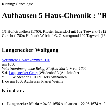
Kiening: Genealogie
Aufhausen 5 Haus-Chronik : "R
1/1 Hof Grundherr (1760): Kloster Indersdorf mit 102 Tagwerk (1812
Gericht (1760): Hofmark Weichs 1/3, Gesamtgrund 102 Tagwerk (18
Langenecker Wolfgang
Vorfahren: 1 Nachkommen: 120
um 1656
Vatertzuordnung ohne Beleg, Ehefrau Maria + vor 1690
S.d.
Langenecker Georg
Wiedenhof 3 (Adelzhofer)
* . . . . Wiedenhof + 01.09.1688 Aufhausen
I.
oo um 1656 Aufhausen Pfarrei Weichs
K i n d e r :
Langenecker Maria
* 04.08.1656 Aufhausen + 22.06.1674 Auf