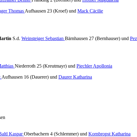
ger Thomas
Aufhausen 23 (Kroef) und
Mack Cäcilie
Martin
S.d.
Weinsteiger Sebastian
Bärnhausen 27 (Bernhauser) und
Pez
atthias
Niederroth 25 (Kreutmayr) und
Piechler Apollonia
z
Aufhausen 16 (Dauerer) und
Daurer Katharina
sen
Baltl Kaspar
Oberbachern 4 (Schlemmer) und
Kornbropst Katharina