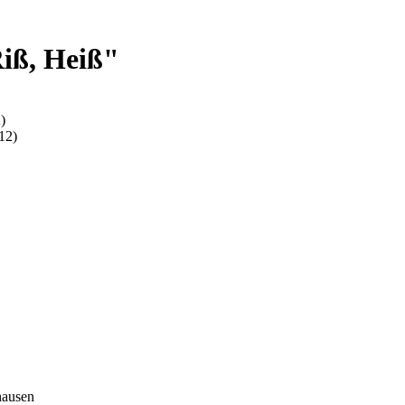
iß, Heiß"
)
12)
hausen