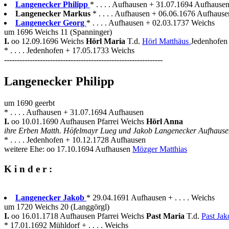
Langenecker Philipp
* . . . . Aufhausen + 31.07.1694 Aufhausen
Langenecker Markus
* . . . . Aufhausen + 06.06.1676 Aufhause
Langenecker Georg
* . . . . Aufhausen + 02.03.1737 Weichs
um 1696 Weichs 11 (Spanninger)
I.
oo 12.09.1696 Weichs
Hörl Maria
T.d.
Hörl Matthäus
Jedenhofen
* . . . . Jedenhofen + 17.05.1733 Weichs
--------------------------------------------------------------
Langenecker Philipp
um 1690 geerbt
* . . . . Aufhausen + 31.07.1694 Aufhausen
I.
oo 10.01.1690 Aufhausen Pfarrei Weichs
Hörl Anna
ihre Erben Matth. Höfelmayr Lueg und Jakob Langenecker Aufhaus
* . . . . Jedenhofen + 10.12.1728 Aufhausen
weitere Ehe: oo 17.10.1694 Aufhausen
Mözger Matthias
K i n d e r :
Langenecker Jakob
* 29.04.1691 Aufhausen + . . . . Weichs
um 1720 Weichs 20 (Langgörgl)
I.
oo 16.01.1718 Aufhausen Pfarrei Weichs
Past Maria
T.d.
Past Ja
* 17.01.1692 Mühldorf + . . . . Weichs