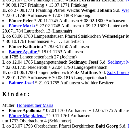
* 06.08.1727 Fränking + 13.07.1771 Fränking
II.
oo 27.08.1771 Fränking Pfarrei Weichs
Wenger Johann
S.d.
Wen
* 22.01.1746 Aufhausen + 17.07.1808 Fränking
Pämer Peter
* 20.11.1745 Aufhausen + 08.02.1800 Aufhausen
Pämer Maria
* 27.02.1748 Aufhausen + 09.12.1809 Lauterbach
28.07.1784 Lauterbach 13 (Langmair)
I.
oo 03.06.1780 Lampertshausen Pfarrei Steinkirchen
Weinsteiger 
* 30.10.1761 Bärnhausen + . . . . Lauterbach
Pämer Katharina
* 28.03.1750 Aufhausen
Bamer Agathe
* 18.01.1753 Aufhausen
um 1785 Langenpettenbach 27 (Jochem)
I.
oo 12.04.1785 Langenpettenbach
Sedlmayr Josef
S.d.
Sedlmayr M
* 02.03.1735 Niederroth + 22.04.1790 Langenpettenbach
II.
oo 01.06.1790 Langenpettenbach
Zotz Matthias
S.d.
Zotz Loren
* 28.01.1755 Aufhausen + 30.08.1815 Langenpettenbach
Baimer Josef
* 21.03.1755 Aufhausen wird hier Besitzer
K i n d e r :
Mutter:
Hohenleutner Maria
Pämer Apollonia
* 07.01.1760 Aufhausen + 12.05.1775 Aufhau
Pämer Magdalena
* 29.11.1761 Aufhausen
um 1793 Oberbachern 4 (Schlemmer)
I.
oo 23.07.1793 Oberbachern Pfarrei Bergkirchen
Baltl Georg
S.d.