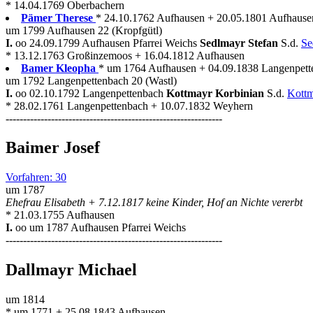
* 14.04.1769 Oberbachern
Pämer Therese
* 24.10.1762 Aufhausen + 20.05.1801 Aufhause
um 1799 Aufhausen 22 (Kropfgütl)
I.
oo 24.09.1799 Aufhausen Pfarrei Weichs
Sedlmayr Stefan
S.d.
Se
* 13.12.1763 Großinzemoos + 16.04.1812 Aufhausen
Bamer Kleopha
* um 1764 Aufhausen + 04.09.1838 Langenpett
um 1792 Langenpettenbach 20 (Wastl)
I.
oo 02.10.1792 Langenpettenbach
Kottmayr Korbinian
S.d.
Kott
* 28.02.1761 Langenpettenbach + 10.07.1832 Weyhern
--------------------------------------------------------------
Baimer Josef
Vorfahren: 30
um 1787
Ehefrau Elisabeth + 7.12.1817 keine Kinder, Hof an Nichte vererbt
* 21.03.1755 Aufhausen
I.
oo um 1787 Aufhausen Pfarrei Weichs
--------------------------------------------------------------
Dallmayr Michael
um 1814
* um 1771 + 25.08.1843 Aufhausen