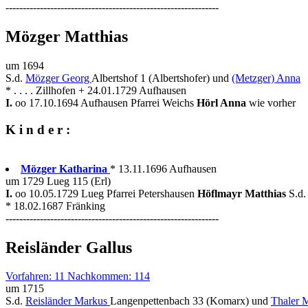
--------------------------------------------------------------
Mözger Matthias
um 1694
S.d.
Mözger Georg
Albertshof 1 (Albertshofer) und
(Metzger) Anna
* . . . . Zillhofen + 24.01.1729 Aufhausen
I.
oo 17.10.1694 Aufhausen Pfarrei Weichs
Hörl Anna
wie vorher
K i n d e r :
Mözger Katharina
* 13.11.1696 Aufhausen
um 1729 Lueg 115 (Erl)
I.
oo 10.05.1729 Lueg Pfarrei Petershausen
Höflmayr Matthias
S.d
* 18.02.1687 Fränking
--------------------------------------------------------------
Reisländer Gallus
Vorfahren: 11 Nachkommen: 114
um 1715
S.d.
Reisländer Markus
Langenpettenbach 33 (Komarx) und
Thaler 