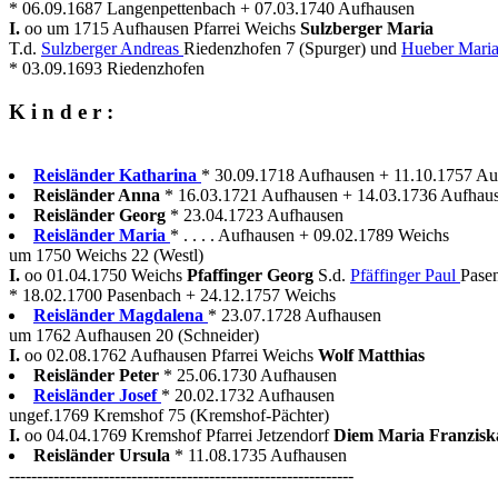
* 06.09.1687 Langenpettenbach + 07.03.1740 Aufhausen
I.
oo um 1715 Aufhausen Pfarrei Weichs
Sulzberger Maria
T.d.
Sulzberger Andreas
Riedenzhofen 7 (Spurger) und
Hueber Mari
* 03.09.1693 Riedenzhofen
K i n d e r :
Reisländer Katharina
* 30.09.1718 Aufhausen + 11.10.1757 Auf
Reisländer Anna
* 16.03.1721 Aufhausen + 14.03.1736 Aufhau
Reisländer Georg
* 23.04.1723 Aufhausen
Reisländer Maria
* . . . . Aufhausen + 09.02.1789 Weichs
um 1750 Weichs 22 (Westl)
I.
oo 01.04.1750 Weichs
Pfaffinger Georg
S.d.
Pfäffinger Paul
Pasen
* 18.02.1700 Pasenbach + 24.12.1757 Weichs
Reisländer Magdalena
* 23.07.1728 Aufhausen
um 1762 Aufhausen 20 (Schneider)
I.
oo 02.08.1762 Aufhausen Pfarrei Weichs
Wolf Matthias
Reisländer Peter
* 25.06.1730 Aufhausen
Reisländer Josef
* 20.02.1732 Aufhausen
ungef.1769 Kremshof 75 (Kremshof-Pächter)
I.
oo 04.04.1769 Kremshof Pfarrei Jetzendorf
Diem Maria Franzis
Reisländer Ursula
* 11.08.1735 Aufhausen
--------------------------------------------------------------