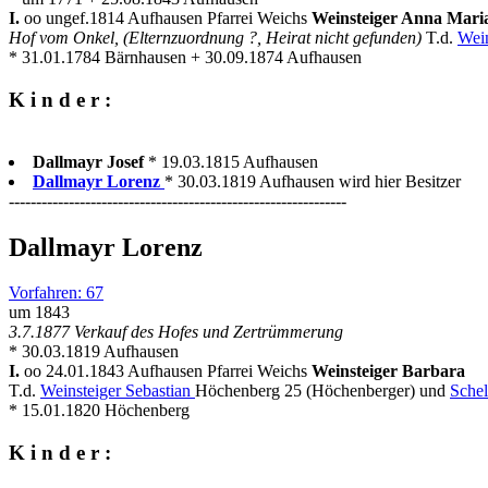
I.
oo ungef.1814 Aufhausen Pfarrei Weichs
Weinsteiger Anna Mar
Hof vom Onkel, (Elternzuordnung ?, Heirat nicht gefunden)
T.d.
Wein
* 31.01.1784 Bärnhausen + 30.09.1874 Aufhausen
K i n d e r :
Dallmayr Josef
* 19.03.1815 Aufhausen
Dallmayr Lorenz
* 30.03.1819 Aufhausen wird hier Besitzer
--------------------------------------------------------------
Dallmayr Lorenz
Vorfahren: 67
um 1843
3.7.1877 Verkauf des Hofes und Zertrümmerung
* 30.03.1819 Aufhausen
I.
oo 24.01.1843 Aufhausen Pfarrei Weichs
Weinsteiger Barbara
T.d.
Weinsteiger Sebastian
Höchenberg 25 (Höchenberger) und
Schel
* 15.01.1820 Höchenberg
K i n d e r :