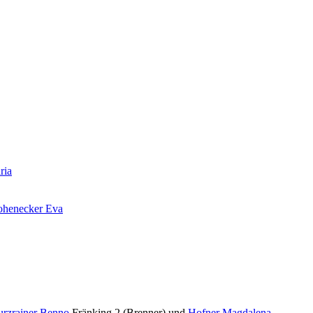
ria
henecker Eva
urzrainer Benno
Fränking 2 (Brenner) und
Hofner Magdalena