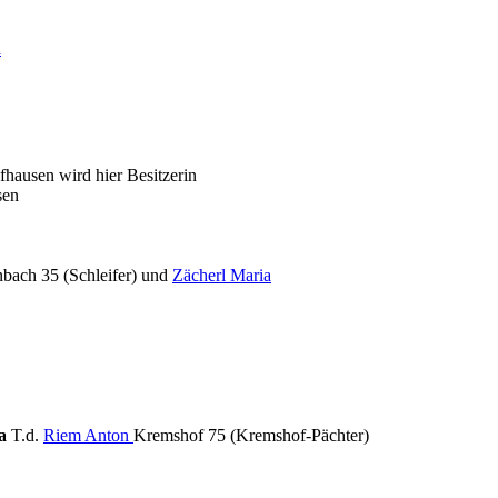
a
hausen wird hier Besitzerin
sen
bach 35 (Schleifer) und
Zächerl Maria
ka
T.d.
Riem Anton
Kremshof 75 (Kremshof-Pächter)