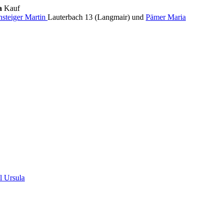
ia
Kauf
steiger Martin
Lauterbach 13 (Langmair) und
Pämer Maria
l Ursula