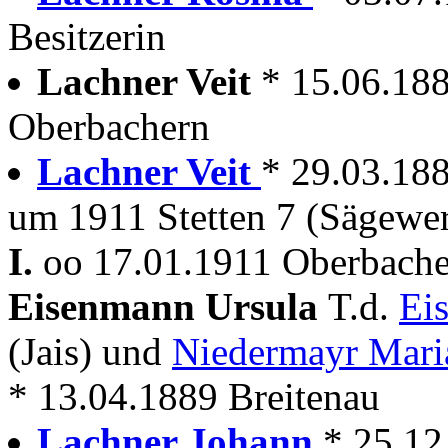
Besitzerin
Lachner Veit
* 15.06.18
Oberbachern
Lachner Veit
* 29.03.18
um 1911 Stetten 7 (Sägewe
I.
oo 17.01.1911 Oberbache
Eisenmann Ursula
T.d.
Ei
(Jais) und
Niedermayr Mari
* 13.04.1889 Breitenau
Lachner Johann
* 25.12