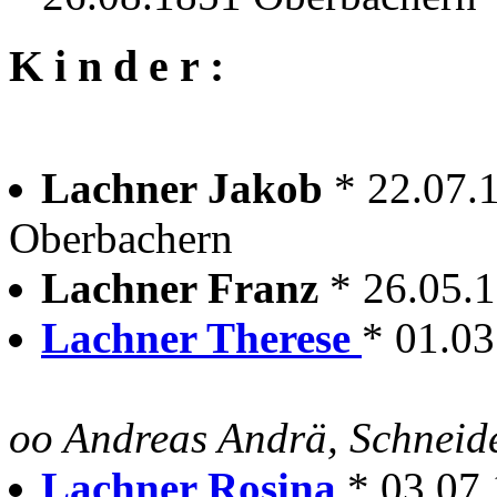
K i n d e r :
Lachner Jakob
* 22.07.
Oberbachern
Lachner Franz
* 26.05.
Lachner Therese
* 01.0
oo Andreas Andrä, Schneid
Lachner Rosina
* 03.07