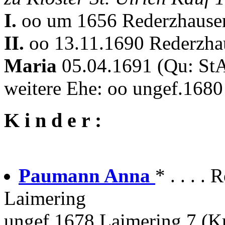
I.
oo um 1656 Rederzhausen
II.
oo 13.11.1690 Rederzhau
Maria
05.04.1691 (Qu: StA
weitere Ehe: oo ungef.168
K i n d e r :
Paumann Anna
* . . . 
Laimering
ungef.1678 Laimering 7 (Kr