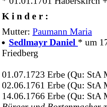
* 01.01.1701 Haberskirch + 
K i n d e r :
Mutter:
Paumann Maria
Sedlmayr Daniel
* um 1
Friedberg
01.07.1723 Erbe (Qu: StA M
02.06.1761 Erbe (Qu: StA M
14.06.1766 Erbe (Qu: StA M
Bürger und Bortenmacher z