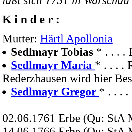
läßt sich 1751 in Warschau
K i n d e r :
Mutter:
Härtl Apollonia
Sedlmayr Tobias
* . . .
Sedlmayr Maria
* . . .
Rederzhausen wird hier Bes
Sedlmayr Gregor
* . . 
02.06.1761 Erbe (Qu: StA M
14.06.1766 Erbe (Qu: StA M