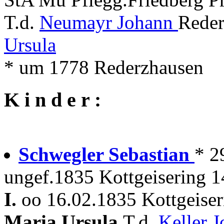
T.d.
Neumayr Johann
Reder
Ursula
* um 1778 Rederzhausen
K i n d e r :
Schwegler Sebastian
* 2
ungef.1835 Kottgeisering 1
I.
oo 16.02.1835 Kottgeiser
Maria Ursula
T.d.
Keller 