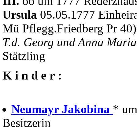
III.
oo um 1777 Rederzhaus
Ursula
05.05.1777 Einheira
Mü Pflegg.Friedberg Pr 40)
T.d. Georg und Anna Maria 
Stätzling
K i n d e r :
Neumayr Jakobina
* um
Besitzerin
---------------------------------