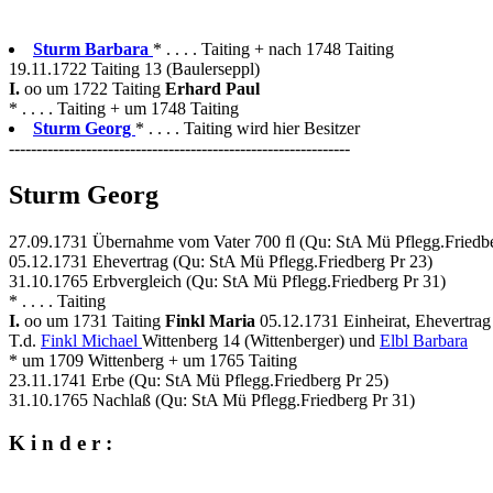
Sturm Barbara
* . . . . Taiting + nach 1748 Taiting
19.11.1722 Taiting 13 (Baulerseppl)
I.
oo um 1722 Taiting
Erhard Paul
* . . . . Taiting + um 1748 Taiting
Sturm Georg
* . . . . Taiting wird hier Besitzer
--------------------------------------------------------------
Sturm Georg
27.09.1731 Übernahme vom Vater 700 fl (Qu: StA Mü Pflegg.Friedbe
05.12.1731 Ehevertrag (Qu: StA Mü Pflegg.Friedberg Pr 23)
31.10.1765 Erbvergleich (Qu: StA Mü Pflegg.Friedberg Pr 31)
* . . . . Taiting
I.
oo um 1731 Taiting
Finkl Maria
05.12.1731 Einheirat, Ehevertrag
T.d.
Finkl Michael
Wittenberg 14 (Wittenberger) und
Elbl Barbara
* um 1709 Wittenberg + um 1765 Taiting
23.11.1741 Erbe (Qu: StA Mü Pflegg.Friedberg Pr 25)
31.10.1765 Nachlaß (Qu: StA Mü Pflegg.Friedberg Pr 31)
K i n d e r :