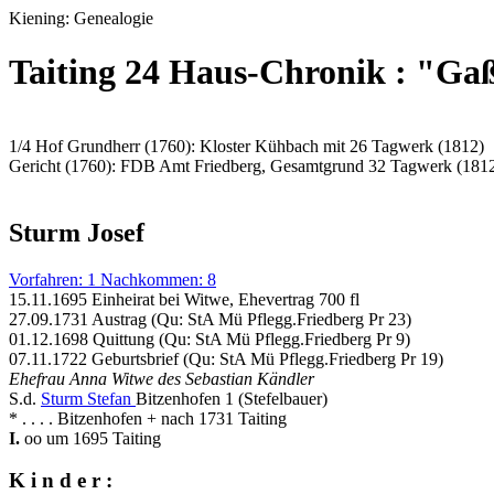
Kiening: Genealogie
Taiting 24 Haus-Chronik : "Ga
1/4 Hof Grundherr (1760): Kloster Kühbach mit 26 Tagwerk (1812)
Gericht (1760): FDB Amt Friedberg, Gesamtgrund 32 Tagwerk (181
Sturm Josef
Vorfahren: 1 Nachkommen: 8
15.11.1695 Einheirat bei Witwe, Ehevertrag 700 fl
27.09.1731 Austrag (Qu: StA Mü Pflegg.Friedberg Pr 23)
01.12.1698 Quittung (Qu: StA Mü Pflegg.Friedberg Pr 9)
07.11.1722 Geburtsbrief (Qu: StA Mü Pflegg.Friedberg Pr 19)
Ehefrau Anna Witwe des Sebastian Kändler
S.d.
Sturm Stefan
Bitzenhofen 1 (Stefelbauer)
* . . . . Bitzenhofen + nach 1731 Taiting
I.
oo um 1695 Taiting
K i n d e r :