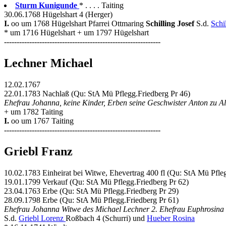
Sturm Kunigunde
* . . . . Taiting
30.06.1768 Hügelshart 4 (Herger)
I.
oo um 1768 Hügelshart Pfarrei Ottmaring
Schilling Josef
S.d.
Schi
* um 1716 Hügelshart + um 1797 Hügelshart
--------------------------------------------------------------
Lechner Michael
12.02.1767
22.01.1783 Nachlaß (Qu: StA Mü Pflegg.Friedberg Pr 46)
Ehefrau Johanna, keine Kinder, Erben seine Geschwister Anton zu 
+ um 1782 Taiting
I.
oo um 1767 Taiting
--------------------------------------------------------------
Griebl Franz
10.02.1783 Einheirat bei Witwe, Ehevertrag 400 fl (Qu: StA Mü Pfle
19.01.1799 Verkauf (Qu: StA Mü Pflegg.Friedberg Pr 62)
23.04.1763 Erbe (Qu: StA Mü Pflegg.Friedberg Pr 29)
28.09.1798 Erbe (Qu: StA Mü Pflegg.Friedberg Pr 61)
Ehefrau Johanna Witwe des Michael Lechner 2. Ehefrau Euphrosina 
S.d.
Griebl Lorenz
Roßbach 4 (Schurri) und
Hueber Rosina