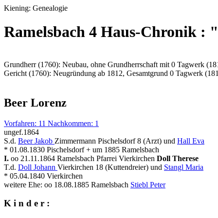
Kiening: Genealogie
Ramelsbach 4 Haus-Chronik : 
Grundherr (1760): Neubau, ohne Grundherrschaft mit 0 Tagwerk (18
Gericht (1760): Neugründung ab 1812, Gesamtgrund 0 Tagwerk (18
Beer Lorenz
Vorfahren: 11 Nachkommen: 1
ungef.1864
S.d.
Beer Jakob
Zimmermann Pischelsdorf 8 (Arzt) und
Hall Eva
* 01.08.1830 Pischelsdorf + um 1885 Ramelsbach
I.
oo 21.11.1864 Ramelsbach Pfarrei Vierkirchen
Doll Therese
T.d.
Doll Johann
Vierkirchen 18 (Kuttendreier) und
Stangl Maria
* 05.04.1840 Vierkirchen
weitere Ehe: oo 18.08.1885 Ramelsbach
Stiebl Peter
K i n d e r :