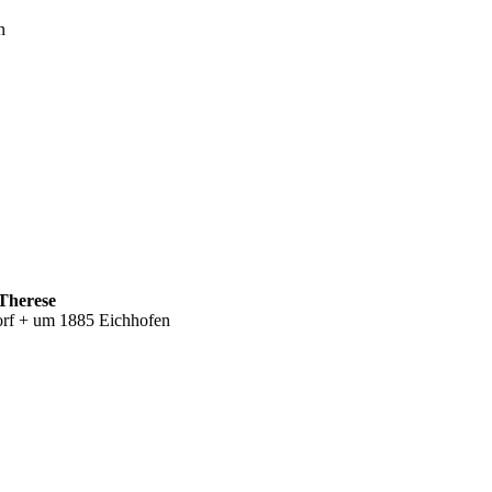
n
Therese
orf + um 1885 Eichhofen