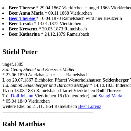
Beer Therese
* 29.04.1867 Vierkirchen + ungef.1868 Vierkirche
Beer Anna Maria
* 09.11.1868 Vierkirchen
Beer Therese
* 16.04.1870 Ramelsbach wird hier Besitzerin
Beer Ursula
* 13.01.1872 Vierkirchen
Beer Kreszenz
* 30.05.1873 Ramelsbach
Beer Katharina
* 24.12.1879 Ramelsbach
--------------------------------------------------------------
Stiebl Peter
ungef.1885
S.d. Georg Stiebel und Kreszenz Müller
* 23.06.1830 Adelzhausen + . . . . Ramelsbach
I.
oo 29.07.1867 Eichhofen Pfarrei Westerholzhausen
Seidenberger 
T.d. Simon Seidenberger und Barbara Metzger
* 14.10.1823 Indersd
II.
oo 18.08.1885 Ramelsbach Pfarrei Vierkirchen
Doll Therese
T.d.
Doll Johann
Vierkirchen 18 (Kuttendreier) und
Stangl Maria
* 05.04.1840 Vierkirchen
weitere Ehe: oo 21.11.1864 Ramelsbach
Beer Lorenz
--------------------------------------------------------------
Rabl Matthias