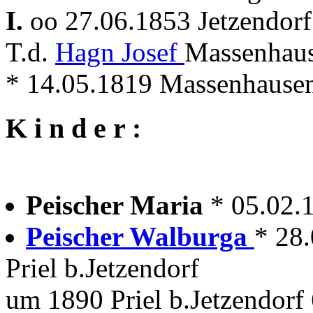
I.
oo 27.06.1853 Jetzendor
T.d.
Hagn Josef
Massenhaus
* 14.05.1819 Massenhausen
K i n d e r :
Peischer Maria
* 05.02.
Peischer Walburga
* 28
Priel b.Jetzendorf
um 1890 Priel b.Jetzendorf 