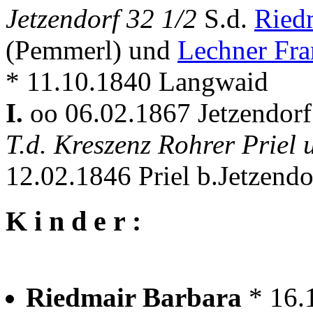
Jetzendorf 32 1/2
S.d.
Ried
(Pemmerl) und
Lechner Fra
* 11.10.1840 Langwaid
I.
oo 06.02.1867 Jetzendor
T.d. Kreszenz Rohrer Prie
12.02.1846 Priel b.Jetzendo
K i n d e r :
Riedmair Barbara
* 16.