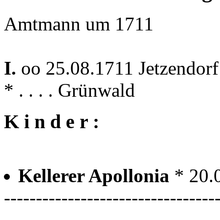
Amtmann um 1711
I.
oo 25.08.1711 Jetzendor
* . . . . Grünwald
K i n d e r :
Kellerer Apollonia
* 20.
---------------------------------