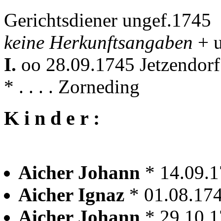
Gerichtsdiener ungef.1745
keine Herkunftsangaben
+ 
I.
oo 28.09.1745 Jetzendor
* . . . . Zorneding
K i n d e r :
Aicher Johann
* 14.09.1
Aicher Ignaz
* 01.08.174
Aicher Johann
* 29.10.1