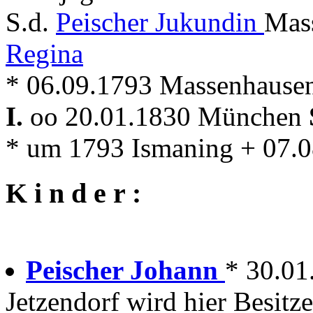
S.d.
Peischer Jukundin
Mas
Regina
* 06.09.1793 Massenhausen
I.
oo 20.01.1830 München
* um 1793 Ismaning + 07.0
K i n d e r :
Peischer Johann
* 30.01
Jetzendorf wird hier Besitze